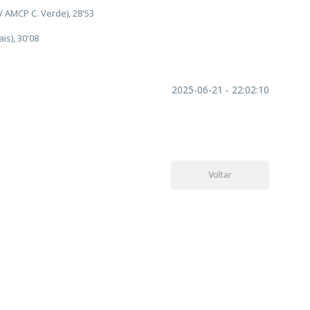
AMCP C. Verde), 28'53
is), 30'08
2025-06-21 - 22:02:10
Voltar