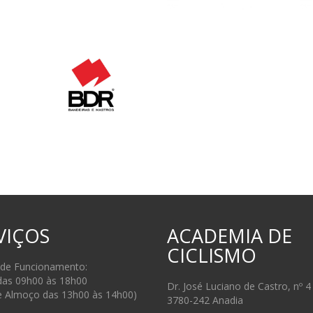
VIÇOS
ACADEMIA DE
CICLISMO
 de Funcionamento:
das 09h00 às 18h00
Dr. José Luciano de Castro, nº 4
e Almoço das 13h00 às 14h00)
3780-242 Anadia