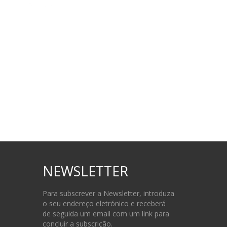
NEWSLETTER
Para subscrever a Newsletter, introduza
o seu endereço eletrónico e receberá
de seguida um email com um link para
concluir a subscrição.