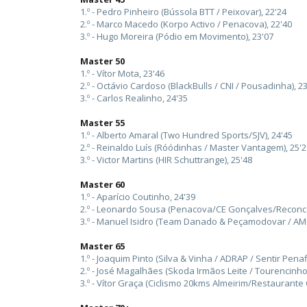
1.º - Pedro Pinheiro (Bússola BTT / Peixovar), 22'24
2.º - Marco Macedo (Korpo Activo / Penacova), 22'40
3.º - Hugo Moreira (Pódio em Movimento), 23'07
Master 50
1.º - Vítor Mota, 23'46
2.º - Octávio Cardoso (BlackBulls / CNI / Pousadinha), 2
3.º - Carlos Realinho, 24'35
Master 55
1.º - Alberto Amaral (Two Hundred Sports/SJV), 24'45
2.º - Reinaldo Luís (Róódinhas / Master Vantagem), 25'2
3.º - Victor Martins (HIR Schuttrange), 25'48
Master 60
1.º - Aparício Coutinho, 24'39
2.º - Leonardo Sousa (Penacova/CE Gonçalves/Reconco
3.º - Manuel Isidro (Team Danado & Peçamodovar / AMC
Master 65
1.º - Joaquim Pinto (Silva & Vinha / ADRAP / Sentir Penafi
2.º - José Magalhães (Skoda Irmãos Leite / Tourencinho)
3.º - Vítor Graça (Ciclismo 20kms Almeirim/Restaurante 