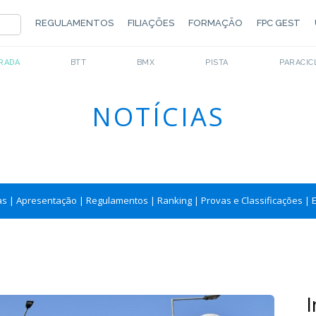
REGULAMENTOS
FILIAÇÕES
FORMAÇÃO
FPC GEST
RADA
BTT
BMX
PISTA
PARACIC
NOTÍCIAS
as
|
Apresentação
|
Regulamentos
|
Ranking
|
Provas e Classificações
|