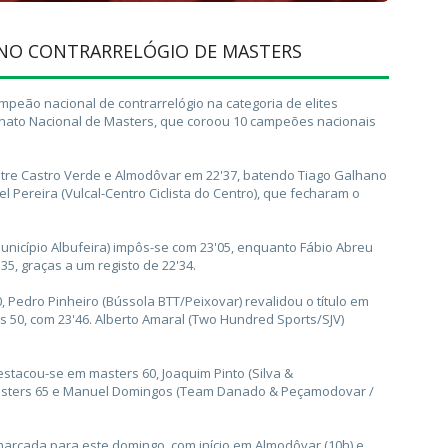
 NO CONTRARRELÓGIO DE MASTERS
mpeão nacional de contrarrelógio na categoria de elites
ato Nacional de Masters, que coroou 10 campeões nacionais
ntre Castro Verde e Almodôvar em 22'37, batendo Tiago Galhano
ereira (Vulcal-Centro Ciclista do Centro), que fecharam o
nicípio Albufeira) impôs-se com 23'05, enquanto Fábio Abreu
5, graças a um registo de 22'34.
, Pedro Pinheiro (Bússola BTT/Peixovar) revalidou o título em
s 50, com 23'46. Alberto Amaral (Two Hundred Sports/SJV)
estacou-se em masters 60, Joaquim Pinto (Silva &
 masters 65 e Manuel Domingos (Team Danado & Peçamodovar /
marcada para este domingo, com início em Almodôvar (10h) e