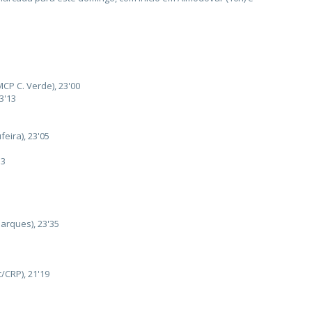
CP C. Verde), 23'00
23'13
eira), 23'05
53
Marques), 23'35
/CRP), 21'19