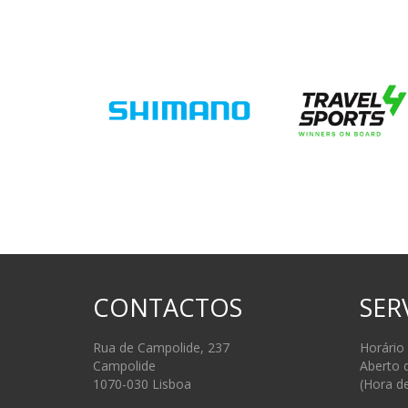
CONTACTOS
SER
Rua de Campolide, 237
Horário
Campolide
Aberto 
1070-030 Lisboa
(Hora d