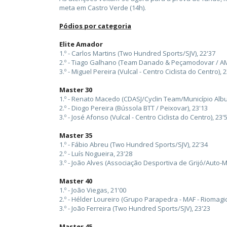
meta em Castro Verde (14h).
Pódios por categoria
Elite Amador
1.º - Carlos Martins (Two Hundred Sports/SJV), 22'37
2.º - Tiago Galhano (Team Danado & Peçamodovar / AM
3.º - Miguel Pereira (Vulcal - Centro Ciclista do Centro), 
Master 30
1.º - Renato Macedo (CDASJ/Cyclin Team/Município Albuf
2.º - Diogo Pereira (Bússola BTT / Peixovar), 23'13
3.º - José Afonso (Vulcal - Centro Ciclista do Centro), 23'
Master 35
1.º - Fábio Abreu (Two Hundred Sports/SJV), 22'34
2.º - Luís Nogueira, 23'28
3.º - João Alves (Associação Desportiva de Grijó/Auto-
Master 40
1.º - João Viegas, 21'00
2.º - Hélder Loureiro (Grupo Parapedra - MAF - Riomagic
3.º - João Ferreira (Two Hundred Sports/SJV), 23'23
Master 45