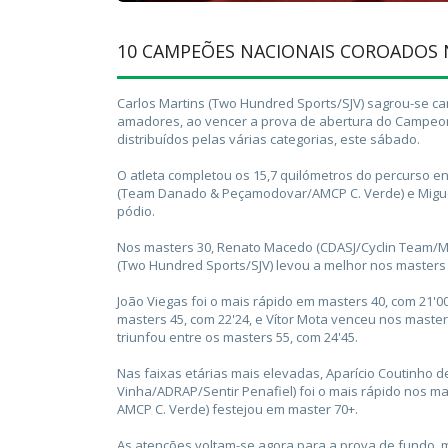
10 CAMPEÕES NACIONAIS COROADOS
Carlos Martins (Two Hundred Sports/SJV) sagrou-se ca
amadores, ao vencer a prova de abertura do Campeon
distribuídos pelas várias categorias, este sábado.
O atleta completou os 15,7 quilómetros do percurso e
(Team Danado & Peçamodovar/AMCP C. Verde) e Miguel P
pódio.
Nos masters 30, Renato Macedo (CDASJ/Cyclin Team/Mu
(Two Hundred Sports/SJV) levou a melhor nos masters 3
João Viegas foi o mais rápido em masters 40, com 21'00
masters 45, com 22'24, e Vítor Mota venceu nos master
triunfou entre os masters 55, com 24'45.
Nas faixas etárias mais elevadas, Aparício Coutinho d
Vinha/ADRAP/Sentir Penafiel) foi o mais rápido nos
AMCP C. Verde) festejou em master 70+.
As atenções voltam-se agora para a prova de fundo, 