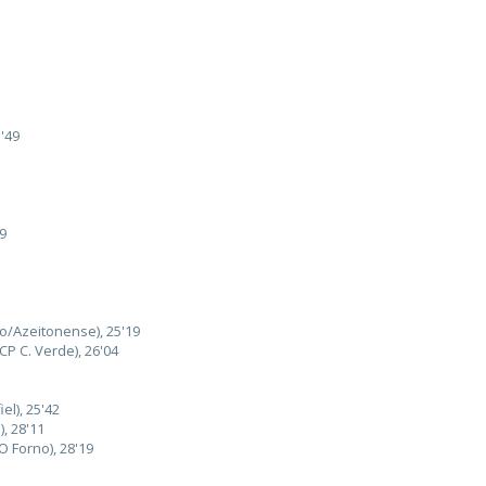
3'49
9
/Azeitonense), 25'19
P C. Verde), 26'04
el), 25'42
, 28'11
O Forno), 28'19