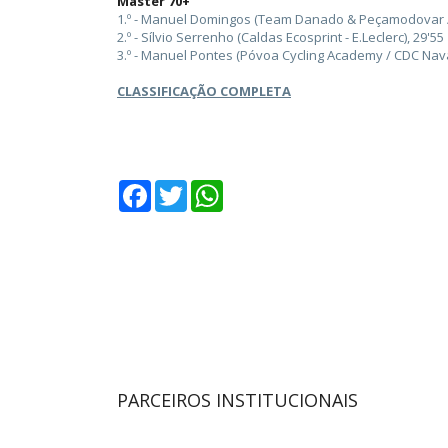
Master 70+
1.º - Manuel Domingos (Team Danado & Peçamodovar / 
2.º - Sílvio Serrenho (Caldas Ecosprint - E.Leclerc), 29'55
3.º - Manuel Pontes (Póvoa Cycling Academy / CDC Nava
CLASSIFICAÇÃO COMPLETA
Facebook
Twitter
WhatsApp
PARCEIROS INSTITUCIONAIS