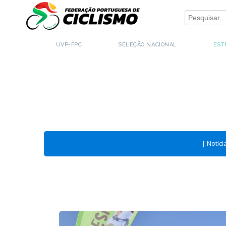
Close
- Estrada
UVP-FPC
SELEÇÃO NACIONAL
EST
|
Notici