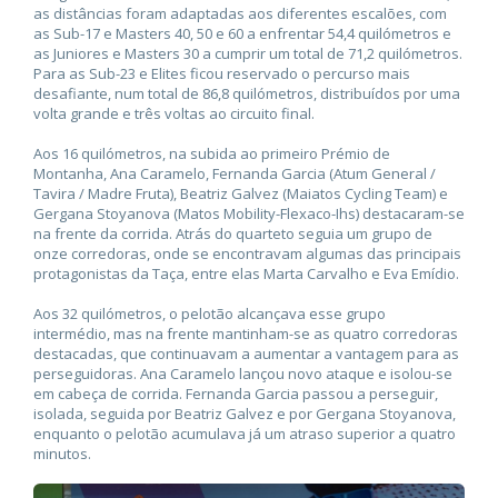
as distâncias foram adaptadas aos diferentes escalões, com
as Sub-17 e Masters 40, 50 e 60 a enfrentar 54,4 quilómetros e
as Juniores e Masters 30 a cumprir um total de 71,2 quilómetros.
Para as Sub-23 e Elites ficou reservado o percurso mais
desafiante, num total de 86,8 quilómetros, distribuídos por uma
volta grande e três voltas ao circuito final.
Aos 16 quilómetros, na subida ao primeiro Prémio de
Montanha, Ana Caramelo, Fernanda Garcia (Atum General /
Tavira / Madre Fruta), Beatriz Galvez (Maiatos Cycling Team) e
Gergana Stoyanova (Matos Mobility-Flexaco-Ihs) destacaram-se
na frente da corrida. Atrás do quarteto seguia um grupo de
onze corredoras, onde se encontravam algumas das principais
protagonistas da Taça, entre elas Marta Carvalho e Eva Emídio.
Aos 32 quilómetros, o pelotão alcançava esse grupo
intermédio, mas na frente mantinham-se as quatro corredoras
destacadas, que continuavam a aumentar a vantagem para as
perseguidoras. Ana Caramelo lançou novo ataque e isolou-se
em cabeça de corrida. Fernanda Garcia passou a perseguir,
isolada, seguida por Beatriz Galvez e por Gergana Stoyanova,
enquanto o pelotão acumulava já um atraso superior a quatro
minutos.