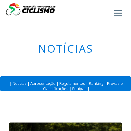
Close
- Estrada
NOTÍCIAS
|
Noticias
|
Apresentação
|
Regulamentos
|
Ranking
|
Provas e
Classificações
|
Equipas
|