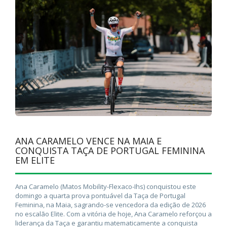
ANA CARAMELO VENCE NA MAIA E
CONQUISTA TAÇA DE PORTUGAL FEMININA
EM ELITE
Ana Caramelo (Matos Mobility-Flexaco-Ihs) conquistou este
domingo a quarta prova pontuável da Taça de Portugal
Feminina, na Maia, sagrando-se vencedora da edição de 2026
no escalão Elite. Com a vitória de hoje, Ana Caramelo reforçou a
liderança da Taça e garantiu matematicamente a conquista