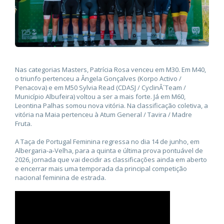
Nas categorias Masters, Patrícia Rosa venceu em M30. Em M40,
o triunfo pertenceu a Ângela Gonçalves (Korpo Activo /
Penacova) e em M50 Sylvia Read (CDASJ / CyclinÂ´Team /
Município Albufeira) voltou a ser a mais forte. Já em M60,
Leontina Palhas somou nova vitória. Na classificação coletiva, a
vitória na Maia pertenceu à Atum General / Tavira / Madre
Fruta.
A Taça de Portugal Feminina regressa no dia 14 de junho, em
Albergaria-a-Velha, para a quinta e última prova pontuável de
2026, jornada que vai decidir as classificações ainda em aberto
e encerrar mais uma temporada da principal competição
nacional feminina de estrada.