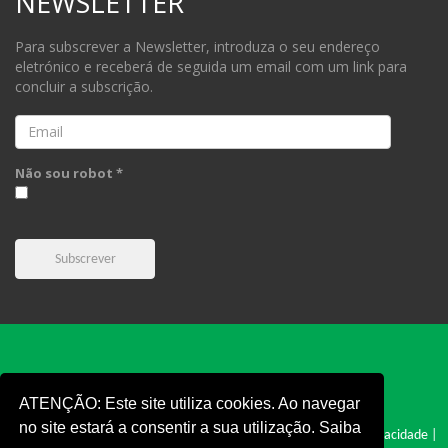
NEWSLETTER
Para subscrever a Newsletter, introduza o seu endereço
eletrónico e receberá de seguida um email com um link para
concluir a subscrição.
Email
Não sou robot *
Subscrever
ATENÇÃO: Este site utiliza cookies. Ao navegar
no site estará a consentir a sua utilização. Saiba
FPC © 2019 - Todos os direitos reservados |
Cookies
|
Politica e Privacidade
|