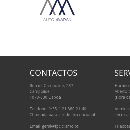
CONTACTOS
SER
Rua de Campolide, 237
Horário
Campolide
Aberto 
1070-030 Lisboa
(Hora d
Telefone: (+351) 21 380 21 40
Administ
Chamada para a rede fixa nacional
secretar
Email: geral@fpciclismo.pt
Filiações