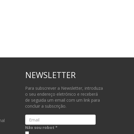
NEWSLETTER
Para subscrever a Newsletter, introduza
o seu endereço eletrónico e receberá
de seguida um email com um link para
concluir a subscrição.
Email
nal
Não sou robot *