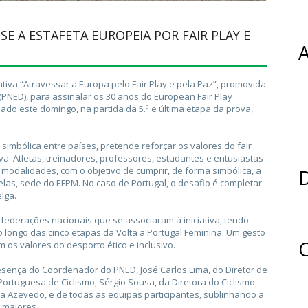
E A ESTAFETA EUROPEIA POR FAIR PLAY E
A
iativa “Atravessar a Europa pelo Fair Play e pela Paz”, promovida
(PNED), para assinalar os 30 anos do European Fair Play
o este domingo, na partida da 5.ª e última etapa da prova,
simbólica entre países, pretende reforçar os valores do fair
iva. Atletas, treinadores, professores, estudantes e entusiastas
modalidades, com o objetivo de cumprir, de forma simbólica, a
D
xelas, sede do EFPM. No caso de Portugal, o desafio é completar
elga.
federações nacionais que se associaram à iniciativa, tendo
o longo das cinco etapas da Volta a Portugal Feminina. Um gesto
C
os valores do desporto ético e inclusivo.
ença do Coordenador do PNED, José Carlos Lima, do Diretor de
rtuguesa de Ciclismo, Sérgio Sousa, da Diretora do Ciclismo
na Azevedo, e de todas as equipas participantes, sublinhando a
 maiores.