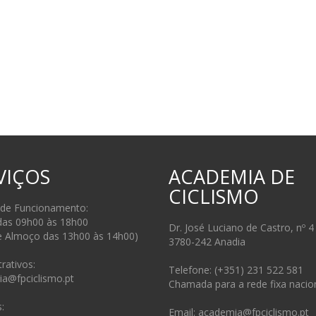
VIÇOS
ACADEMIA DE
CICLISMO
 de Funcionamento:
das 09h00 às 18h00
Dr. José Luciano de Castro, nº 4
e Almoço das 13h00 às 14h00)
3780-242 Anadia
rativos:
Telefone: (+351) 231 522 581
ia@fpciclismo.pt
Chamada para a rede fixa nacio
:
Email: academia@fpciclismo.pt