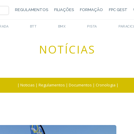
REGULAMENTOS
FILIAÇÕES
FORMAÇÃO
FPC GEST
RADA
BTT
BMX
PISTA
PARACIC
NOTÍCIAS
|
Noticias
|
Regulamentos
|
Documentos
|
Cronologia
|