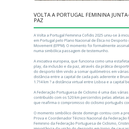
VOLTA A PORTUGAL FEMININA JUNTA-S
PAZ
A Volta a Portugal Feminina Cofidis 2025 uniu-se à inic
em Portugal pelo Plano Nacional de Ética no Desporto 
Movement (EFPM). O momento foi formalmente assinalad
numa simbólica passagem de testemunho.
A iniciativa europeia, que funciona como uma estafeta 
play, da inclusão e da paz, através da prática desport
do desporto têm vindo a somar quilómetros em várias 
distância entre a capital de cada país aderente e Bru
1.714 km ? a distância virtual entre Lisboa e a capital b
A Federação Portuguesa de Ciclismo é uma das várias 
contribuído com os 520 km percorridos pelas atletas a
que reafirma o compromisso do ciclismo português com 
O momento simbólico deste domingo contou com a pres
Prova e Coordenador Técnico Nacional da Federação Po
Feminino da Federação Portuguesa de Ciclismo, Cristi
importância da união do desporto em torno de causas