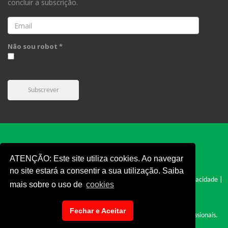
concluir a subscrição.
Email
Não sou robot *
Subscrever
ATENÇÃO: Este site utiliza cookies. Ao navegar
no site estará a consentir a sua utilização. Saiba
FPC © 2019 - Todos os direitos reservados |
Cookies
|
Politica e Privacidade
|
mais sobre o uso de
cookies
Termos e Condições
|
Denúncia
|
Fechar e Aceitar
Site desenvolvido por: Cyclopnet - Desenvolvimento de Sites Profissionais.