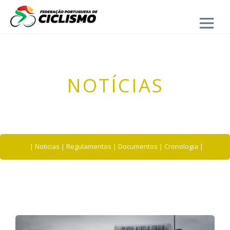
Close
- UVP-FPC
NOTÍCIAS
|
Noticias
|
Regulamentos
|
Documentos
|
Cronologia
|