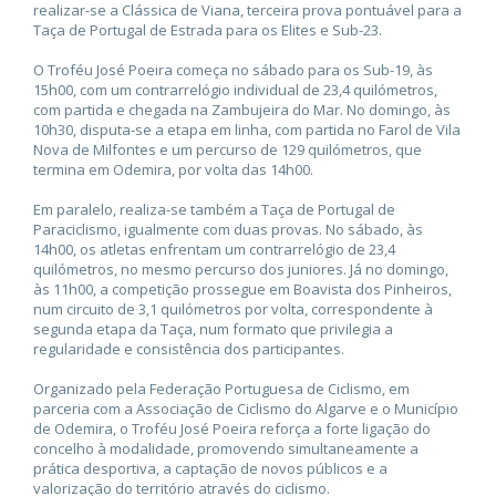
realizar-se a Clássica de Viana, terceira prova pontuável para a
Taça de Portugal de Estrada para os Elites e Sub-23.
O Troféu José Poeira começa no sábado para os Sub-19, às
15h00, com um contrarrelógio individual de 23,4 quilómetros,
com partida e chegada na Zambujeira do Mar. No domingo, às
10h30, disputa-se a etapa em linha, com partida no Farol de Vila
Nova de Milfontes e um percurso de 129 quilómetros, que
termina em Odemira, por volta das 14h00.
Em paralelo, realiza-se também a Taça de Portugal de
Paraciclismo, igualmente com duas provas. No sábado, às
14h00, os atletas enfrentam um contrarrelógio de 23,4
quilómetros, no mesmo percurso dos juniores. Já no domingo,
às 11h00, a competição prossegue em Boavista dos Pinheiros,
num circuito de 3,1 quilómetros por volta, correspondente à
segunda etapa da Taça, num formato que privilegia a
regularidade e consistência dos participantes.
Organizado pela Federação Portuguesa de Ciclismo, em
parceria com a Associação de Ciclismo do Algarve e o Município
de Odemira, o Troféu José Poeira reforça a forte ligação do
concelho à modalidade, promovendo simultaneamente a
prática desportiva, a captação de novos públicos e a
valorização do território através do ciclismo.