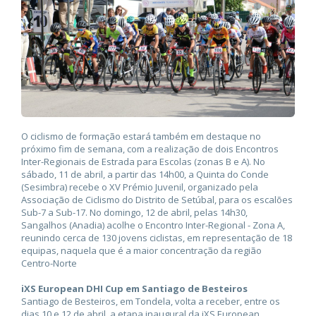
O ciclismo de formação estará também em destaque no
próximo fim de semana, com a realização de dois Encontros
Inter-Regionais de Estrada para Escolas (zonas B e A). No
sábado, 11 de abril, a partir das 14h00, a Quinta do Conde
(Sesimbra) recebe o XV Prémio Juvenil, organizado pela
Associação de Ciclismo do Distrito de Setúbal, para os escalões
Sub-7 a Sub-17. No domingo, 12 de abril, pelas 14h30,
Sangalhos (Anadia) acolhe o Encontro Inter-Regional - Zona A,
reunindo cerca de 130 jovens ciclistas, em representação de 18
equipas, naquela que é a maior concentração da região
Centro-Norte
iXS European DHI Cup em Santiago de Besteiros
Santiago de Besteiros, em Tondela, volta a receber, entre os
dias 10 e 12 de abril, a etapa inaugural da iXS European