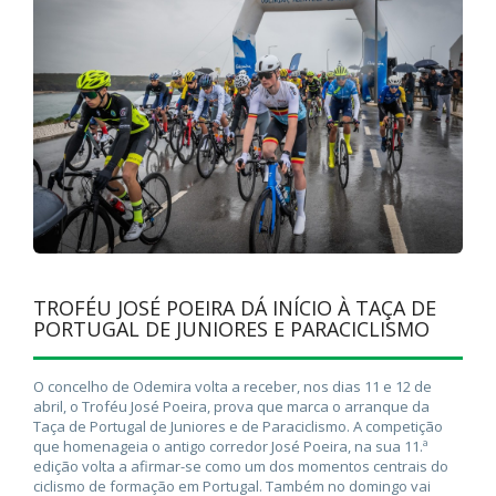
TROFÉU JOSÉ POEIRA DÁ INÍCIO À TAÇA DE
PORTUGAL DE JUNIORES E PARACICLISMO
O concelho de Odemira volta a receber, nos dias 11 e 12 de
abril, o Troféu José Poeira, prova que marca o arranque da
Taça de Portugal de Juniores e de Paraciclismo. A competição
que homenageia o antigo corredor José Poeira, na sua 11.ª
edição volta a afirmar-se como um dos momentos centrais do
ciclismo de formação em Portugal. Também no domingo vai