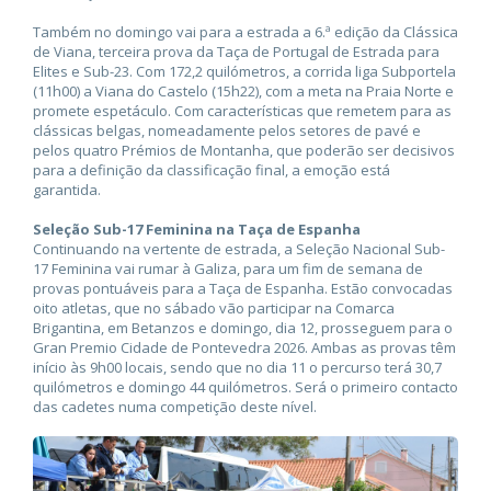
Também no domingo vai para a estrada a 6.ª edição da Clássica
de Viana, terceira prova da Taça de Portugal de Estrada para
Elites e Sub-23. Com 172,2 quilómetros, a corrida liga Subportela
(11h00) a Viana do Castelo (15h22), com a meta na Praia Norte e
promete espetáculo. Com características que remetem para as
clássicas belgas, nomeadamente pelos setores de pavé e
pelos quatro Prémios de Montanha, que poderão ser decisivos
para a definição da classificação final, a emoção está
garantida.
Seleção Sub-17 Feminina na Taça de Espanha
Continuando na vertente de estrada, a Seleção Nacional Sub-
17 Feminina vai rumar à Galiza, para um fim de semana de
provas pontuáveis para a Taça de Espanha. Estão convocadas
oito atletas, que no sábado vão participar na Comarca
Brigantina, em Betanzos e domingo, dia 12, prosseguem para o
Gran Premio Cidade de Pontevedra 2026. Ambas as provas têm
início às 9h00 locais, sendo que no dia 11 o percurso terá 30,7
quilómetros e domingo 44 quilómetros. Será o primeiro contacto
das cadetes numa competição deste nível.