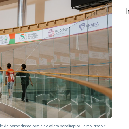
I
 de paraciclismo com o ex-atleta paralímpico Telmo Pinão e