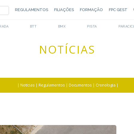
REGULAMENTOS
FILIAÇÕES
FORMAÇÃO
FPC GEST
RADA
BTT
BMX
PISTA
PARACIC
NOTÍCIAS
|
Noticias
|
Regulamentos
|
Documentos
|
Cronologia
|