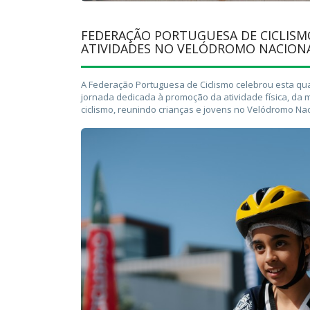
FEDERAÇÃO PORTUGUESA DE CICLISMO
ATIVIDADES NO VELÓDROMO NACION
A Federação Portuguesa de Ciclismo celebrou esta quart
jornada dedicada à promoção da atividade física, da 
ciclismo, reunindo crianças e jovens no Velódromo Na