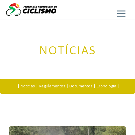
Close
- UVP-FPC
NOTÍCIAS
|
Noticias
|
Regulamentos
|
Documentos
|
Cronologia
|