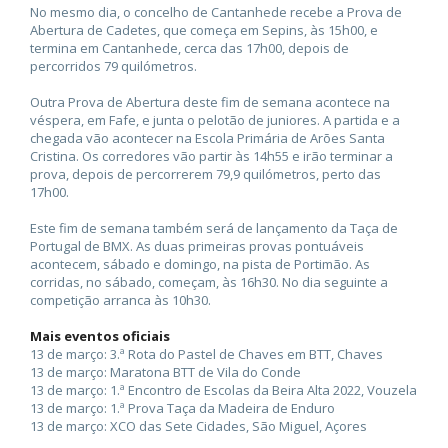
No mesmo dia, o concelho de Cantanhede recebe a Prova de
Abertura de Cadetes, que começa em Sepins, às 15h00, e
termina em Cantanhede, cerca das 17h00, depois de
percorridos 79 quilómetros.
Outra Prova de Abertura deste fim de semana acontece na
véspera, em Fafe, e junta o pelotão de juniores. A partida e a
chegada vão acontecer na Escola Primária de Arões Santa
Cristina. Os corredores vão partir às 14h55 e irão terminar a
prova, depois de percorrerem 79,9 quilómetros, perto das
17h00.
Este fim de semana também será de lançamento da Taça de
Portugal de BMX. As duas primeiras provas pontuáveis
acontecem, sábado e domingo, na pista de Portimão. As
corridas, no sábado, começam, às 16h30. No dia seguinte a
competição arranca às 10h30.
Mais eventos oficiais
13 de março: 3.ª Rota do Pastel de Chaves em BTT, Chaves
13 de março: Maratona BTT de Vila do Conde
13 de março: 1.ª Encontro de Escolas da Beira Alta 2022, Vouzela
13 de março: 1.ª Prova Taça da Madeira de Enduro
13 de março: XCO das Sete Cidades, São Miguel, Açores