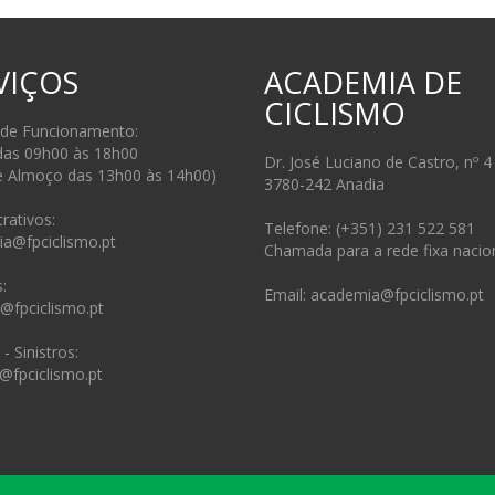
VIÇOS
ACADEMIA DE
CICLISMO
 de Funcionamento:
das 09h00 às 18h00
Dr. José Luciano de Castro, nº 4
e Almoço das 13h00 às 14h00)
3780-242 Anadia
rativos:
Telefone: (+351) 231 522 581
ia@fpciclismo.pt
Chamada para a rede fixa nacio
:
Email: academia@fpciclismo.pt
s@fpciclismo.pt
- Sinistros:
@fpciclismo.pt