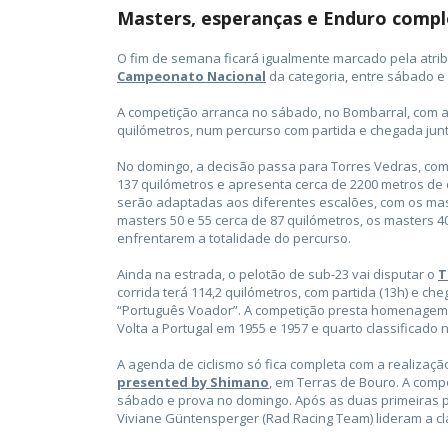
Masters, esperanças e Enduro comp
O fim de semana ficará igualmente marcado pela atrib
Campeonato Nacional
da categoria, entre sábado e
A competição arranca no sábado, no Bombarral, com a p
quilómetros, num percurso com partida e chegada junt
No domingo, a decisão passa para Torres Vedras, com
137 quilómetros e apresenta cerca de 2200 metros de d
serão adaptadas aos diferentes escalões, com os mast
masters 50 e 55 cerca de 87 quilómetros, os masters 
enfrentarem a totalidade do percurso.
Ainda na estrada, o pelotão de sub-23 vai disputar o
T
corrida terá 114,2 quilómetros, com partida (13h) e ch
“Português Voador”. A competição presta homenagem 
Volta a Portugal em 1955 e 1957 e quarto classificado 
A agenda de ciclismo só fica completa com a realizaçã
presented by Shimano
, em Terras de Bouro. A compe
sábado e prova no domingo. Após as duas primeiras pr
Viviane Güntensperger (Rad Racing Team) lideram a cla