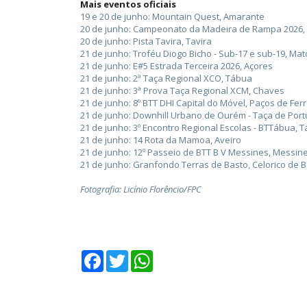
Mais eventos oficiais
19 e 20 de junho: Mountain Quest, Amarante
20 de junho: Campeonato da Madeira de Rampa 2026,
20 de junho: Pista Tavira, Tavira
21 de junho: Troféu Diogo Bicho - Sub-17 e sub-19, Ma
21 de junho: E#5 Estrada Terceira 2026, Açores
21 de junho: 2ª Taça Regional XCO, Tábua
21 de junho: 3ª Prova Taça Regional XCM, Chaves
21 de junho: 8º BTT DHI Capital do Móvel, Paços de Ferr
21 de junho: Downhill Urbano de Ourém - Taça de Por
21 de junho: 3º Encontro Regional Escolas - BTTábua, 
21 de junho: 14 Rota da Mamoa, Aveiro
21 de junho: 12º Passeio de BTT B V Messines, Messin
21 de junho: Granfondo Terras de Basto, Celorico de 
Fotografia: Licínio Florêncio/FPC
Facebook
Twitter
WhatsApp