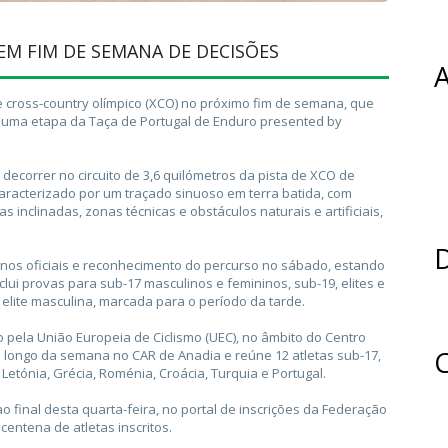
EM FIM DE SEMANA DE DECISÕES
A
 cross-country olímpico (XCO) no próximo fim de semana, que
 uma etapa da Taça de Portugal de Enduro presented by
i decorrer no circuito de 3,6 quilómetros da pista de XCO de
aracterizado por um traçado sinuoso em terra batida, com
inclinadas, zonas técnicas e obstáculos naturais e artificiais,
D
einos oficiais e reconhecimento do percurso no sábado, estando
ui provas para sub-17 masculinos e femininos, sub-19, elites e
elite masculina, marcada para o período da tarde.
pela União Europeia de Ciclismo (UEC), no âmbito do Centro
C
ao longo da semana no CAR de Anadia e reúne 12 atletas sub-17,
Letónia, Grécia, Roménia, Croácia, Turquia e Portugal.
o final desta quarta-feira, no portal de inscrições da Federação
entena de atletas inscritos.