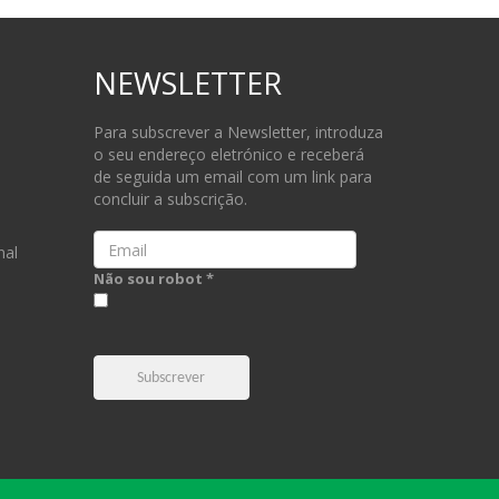
NEWSLETTER
Para subscrever a Newsletter, introduza
o seu endereço eletrónico e receberá
de seguida um email com um link para
concluir a subscrição.
Email
nal
Não sou robot *
Subscrever