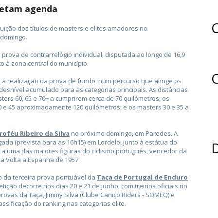
letam agenda
C
uição dos títulos de masters e elites amadores no
 domingo.
rova de contrarrelógio individual, disputada ao longo de 16,9
o à zona central do município.
C
 a realização da prova de fundo, num percurso que atinge os
esnível acumulado para as categorias principais. As distâncias
ers 60, 65 e 70+ a cumprirem cerca de 70 quilómetros, os
40 e 45 aproximadamente 120 quilómetros, e os masters 30 e 35 a
roféu Ribeiro da Silva
no próximo domingo, em Paredes. A
egada (prevista para as 16h15) em Lordelo, junto à estátua do
a uma das maiores figuras do ciclismo português, vencedor da
na Volta a Espanha de 1957.
o da terceira prova pontuável da
Taça de Portugal de Enduro
tição decorre nos dias 20 e 21 de junho, com treinos oficiais no
ovas da Taça, Jimmy Silva (Clube Caniço Riders - SOMEQ) e
ssificação do ranking nas categorias elite.