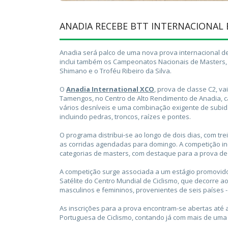
ANADIA RECEBE BTT INTERNACIONAL 
Anadia será palco de uma nova prova internacional de
inclui também os Campeonatos Nacionais de Masters,
Shimano e o Troféu Ribeiro da Silva.
O
Anadia International XCO
, prova de classe C2, va
Tamengos, no Centro de Alto Rendimento de Anadia, c
vários desníveis e uma combinação exigente de subidas 
incluindo pedras, troncos, raízes e pontes.
O programa distribui-se ao longo de dois dias, com tr
as corridas agendadas para domingo. A competição incl
categorias de masters, com destaque para a prova de 
A competição surge associada a um estágio promovido 
Satélite do Centro Mundial de Ciclismo, que decorre 
masculinos e femininos, provenientes de seis países - 
As inscrições para a prova encontram-se abertas até a
Portuguesa de Ciclismo, contando já com mais de uma c