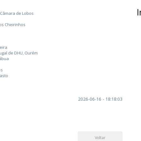
I
 Câmara de Lobos
tos Cheirinhos
eira
tugal de DHU, Ourém
Tábua
es
Basto
2026-06-16 - 18:18:03
Voltar