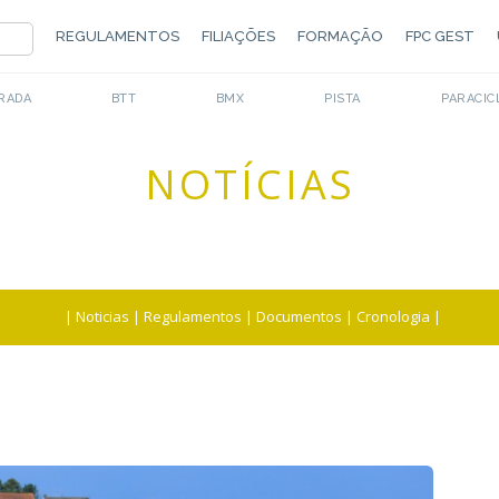
REGULAMENTOS
FILIAÇÕES
FORMAÇÃO
FPC GEST
RADA
BTT
BMX
PISTA
PARACIC
NOTÍCIAS
|
Noticias
|
Regulamentos
|
Documentos
|
Cronologia
|