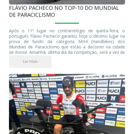
FLÁVIO PACHECO NO TOP-10 DO MUNDIAL
DE PARACICLISMO
Após o 11º lugar no contrarrelógio de quinta-feira, o
português Flávio Pacheco garantiu hoje o décimo lugar na
prova de fundo da categoria MH4 (Handbikes) dos
Mundiais de Paraciclismo que estão a decorrer na cidade
de Ronse. Amanhã, última dia da competição, será a vez de
Miguel Pacheco (C5), Bernardo Vieira (C1) e Telmo Pinão
Ler Mais
(C2) entrarem em ação nas respetivas categorias.