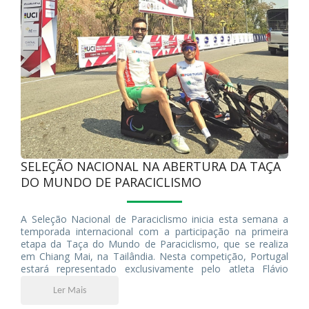
SELEÇÃO NACIONAL NA ABERTURA DA TAÇA
DO MUNDO DE PARACICLISMO
A Seleção Nacional de Paraciclismo inicia esta semana a
temporada internacional com a participação na primeira
etapa da Taça do Mundo de Paraciclismo, que se realiza
em Chiang Mai, na Tailândia. Nesta competição, Portugal
estará representado exclusivamente pelo atleta Flávio
Pacheco, naquela que será a primeira prova internacional
Ler Mais
da época e o arranque da luta por pontos importantes no
ranking das nações, decisivo para a qualificação para os