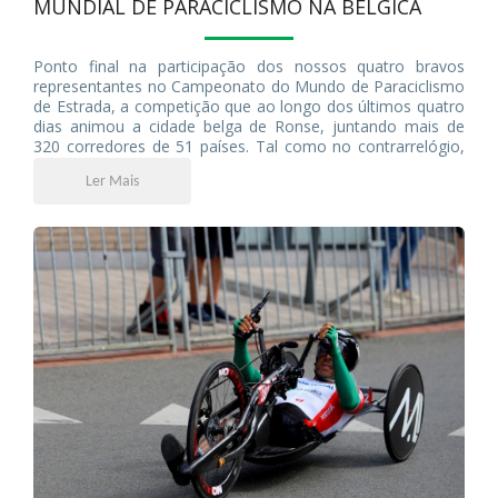
MUNDIAL DE PARACICLISMO NA BÉLGICA
Ponto final na participação dos nossos quatro bravos
representantes no Campeonato do Mundo de Paraciclismo
de Estrada, a competição que ao longo dos últimos quatro
dias animou a cidade belga de Ronse, juntando mais de
320 corredores de 51 países. Tal como no contrarrelógio,
Bernardo Vieira foi quem mais se destacou, repetindo hoje
Ler Mais
o 9º lugar na prova de fundo.