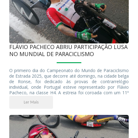
FLÁVIO PACHECO ABRIU PARTICIPAÇÃO LUSA
NO MUNDIAL DE PARACICLISMO
O primeiro dia do Campeonato do Mundo de Paraciclismo
de Estrada 2025, que decorre até domingo, na cidade belga
de Ronse, foi dedicado às provas de contrarrelógio
individual, onde Portugal esteve representado por Flávio
Pacheco, na classe H4. A estreia foi coroada com um 11º
lugar à geral. Amanhã, será a vez de entrarem em ação os
Ler Mais
três restantes elementos da Seleção Nacional: Miguel
Pacheco (C5), Telmo Pinão (C2) e Bernardo Vieira (C1).