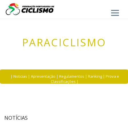
Close
PARACICLISMO
|
Noticias
|
Apresentação
|
Regulamentos
|
Ranking
|
Prova e
Classificações
|
NOTÍCIAS