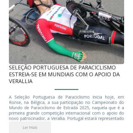
SELEÇÃO PORTUGUESA DE PARACICLISMO
ESTREIA-SE EM MUNDIAIS COM O APOIO DA
VERALLIA
A Seleção Portuguesa de Paraciclismo inicia hoje, em
Ronse, na Bélgica, a sua participação no Campeonato do
Mundo de Paraciclismo de Estrada 2025, naquela que é a
primeira grande competição internacional com o apoio do
novo patrocinador, a Verallia. Portugal estará representado
por quatro atletas: Flávio Pacheco (H4), Bernardo Vieira
Ler Mais
(C1), Telmo Pinão (C2) e Miguel Pacheco (C5).