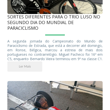
SORTES DIFERENTES PARA O TRIO LUSO NO
SEGUNDO DIA DO MUNDIAL DE
PARACICLISMO
A segunda jornada do Campeonato do Mundo de
Paraciclismo de Estrada, que está a decorrer até domingo,
em Ronse, Bélgica, marcou a estreia de mais dois
portugueses no contrarrelógio. Miguel Pacheco foi 16º em
C5, enquanto Bernardo Vieira terminou em 9º na classe C1.
Devido a uma pubalgia, Telmo Pinão (C2) não alinhou hoje
Ler Mais
no contrarrelógio para se resguardar para a prova de fundo
do próximo domingo.