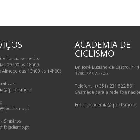
VIÇOS
ACADEMIA DE
CICLISMO
 de Funcionamento:
das 09h00 às 18h00
Dr. José Luciano de Castro, nº 4
e Almoço das 13h00 às 14h00)
3780-242 Anadia
rativos:
Telefone: (+351) 231 522 581
ia@fpciclismo.pt
Chamada para a rede fixa nacio
:
Email: academia@fpciclismo.pt
s@fpciclismo.pt
- Sinistros:
@fpciclismo.pt