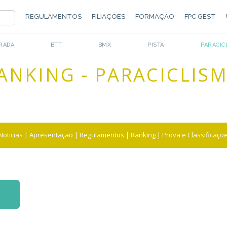
REGULAMENTOS
FILIAÇÕES
FORMAÇÃO
FPC GEST
RADA
BTT
BMX
PISTA
PARACIC
ANKING - PARACICLIS
Noticias
|
Apresentação
|
Regulamentos
|
Ranking
|
Prova e Classificaçõ