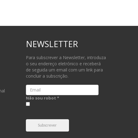
NEWSLETTER
Para subscrever a Newsletter, introduza
o seu endereço eletrónico e receberá
de seguida um email com um link para
concluir a subscrição.
Email
nal
Não sou robot *
Subscrever