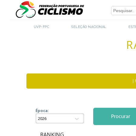
Close
UVP-FPC
SELEÇÃO NACIONAL
EST
R
|
Época:
RANKING