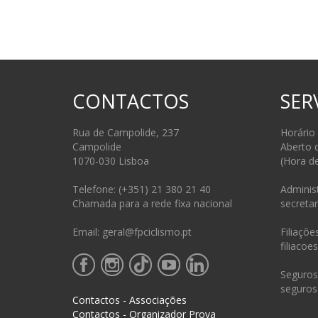
CONTACTOS
SER
Rua de Campolide, 237
Horário
Campolide
Aberto 
1070-030 Lisboa
(Hora d
Telefone: (+351) 21 380 21 40
Administ
Chamada para a rede fixa nacional
secretar
Email: geral@fpciclismo.pt
Filiações
filiacoe
Seguros 
seguros
Contactos - Associações
Contactos - Organizador Prova