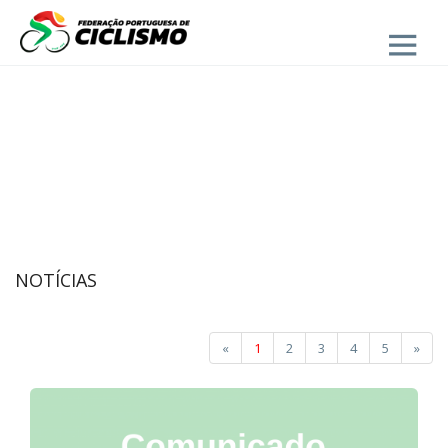
Close
NOTÍCIAS
«
1
2
3
4
5
»