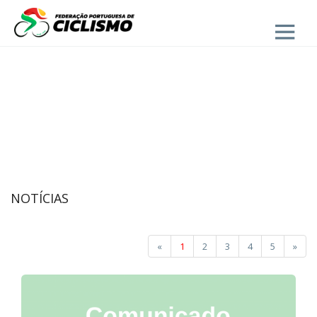
Close
NOTÍCIAS
«
1
2
3
4
5
»