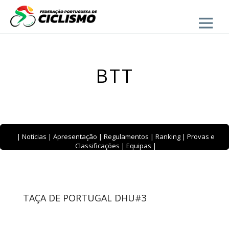
Close
BTT
|
Noticias
|
Apresentação
|
Regulamentos
|
Ranking
|
Provas e
Classificações
|
Equipas
|
TAÇA DE PORTUGAL DHU#3