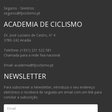
Seguros - Sinistros:
seguros@fpciclismo.pt
ACADEMIA DE CICLISMO
Dr. José Luciano de Castro, nº 4
3780-242 Anadia
Telefone: (+351) 231 522 581
Chamada para a rede fixa nacional
Email: academia@fpciclismo.pt
NEWSLETTER
Para subscrever a Newsletter, introduza o seu endereço
eletrónico e receberá de seguida um email com um link para
concluir a subscrição.
Email