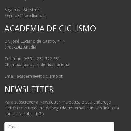
Seguros - Sinistros:
seguros@fpciclismo.pt
ACADEMIA DE CICLISMO
Dr. José Luciano de Castro, nº 4
3780-242 Anadia
Telefone: (+351) 231 522 581
Chamada para a rede fixa nacional
Email: academia@fpciclismo.pt
NEWSLETTER
Para subscrever a Newsletter, introduza o seu endereço
eletrónico e receberá de seguida um email com um link para
concluir a subscrição.
Email