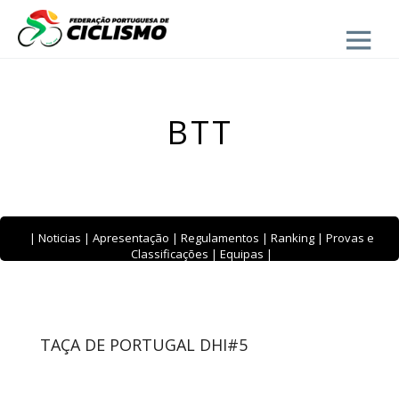
Close
BTT
|
Noticias
|
Apresentação
|
Regulamentos
|
Ranking
|
Provas e
Classificações
|
Equipas
|
TAÇA DE PORTUGAL DHI#5