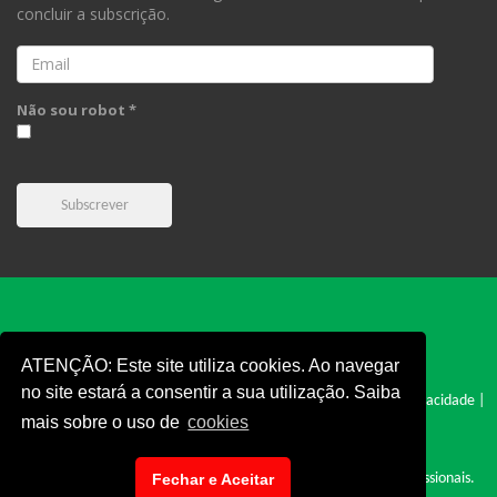
concluir a subscrição.
Email
Não sou robot *
Subscrever
ATENÇÃO: Este site utiliza cookies. Ao navegar
no site estará a consentir a sua utilização. Saiba
FPC © 2019 - Todos os direitos reservados |
Cookies
|
Politica e Privacidade
|
mais sobre o uso de
cookies
Termos e Condições
|
Denúncia
|
Site desenvolvido por: Cyclopnet - Desenvolvimento de Sites Profissionais.
Fechar e Aceitar