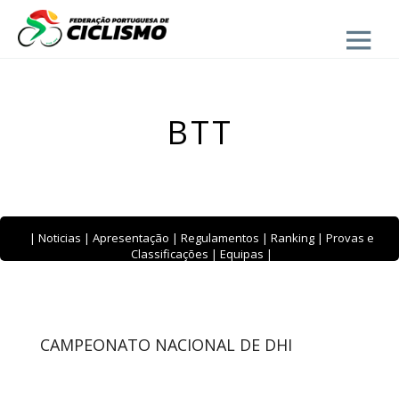
Close
BTT
|
Noticias
|
Apresentação
|
Regulamentos
|
Ranking
|
Provas e
Classificações
|
Equipas
|
CAMPEONATO NACIONAL DE DHI