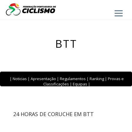
Close
BTT
|
Noticias
|
Apresentação
|
Regulamentos
|
Ranking
|
Provas e
Classificações
|
Equipas
|
24 HORAS DE CORUCHE EM BTT