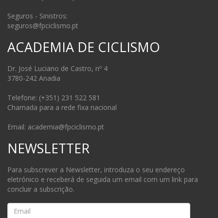
Seguros - Sinistros:
seguros@fpciclismo.pt
ACADEMIA DE CICLISMO
Dr. José Luciano de Castro, nº 4
3780-242 Anadia
Telefone: (+351) 231 522 581
Chamada para a rede fixa nacional
Email: academia@fpciclismo.pt
NEWSLETTER
Para subscrever a Newsletter, introduza o seu endereço
eletrónico e receberá de seguida um email com um link para
concluir a subscrição.
Email