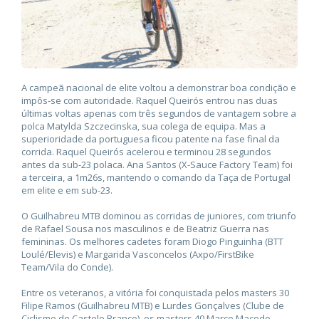
A campeã nacional de elite voltou a demonstrar boa condição e
impôs-se com autoridade. Raquel Queirós entrou nas duas
últimas voltas apenas com três segundos de vantagem sobre a
polca Matylda Szczecinska, sua colega de equipa. Mas a
superioridade da portuguesa ficou patente na fase final da
corrida. Raquel Queirós acelerou e terminou 28 segundos
antes da sub-23 polaca. Ana Santos (X-Sauce Factory Team) foi
a terceira, a 1m26s, mantendo o comando da Taça de Portugal
em elite e em sub-23.
O Guilhabreu MTB dominou as corridas de juniores, com triunfo
de Rafael Sousa nos masculinos e de Beatriz Guerra nas
femininas. Os melhores cadetes foram Diogo Pinguinha (BTT
Loulé/Elevis) e Margarida Vasconcelos (Axpo/FirstBike
Team/Vila do Conde).
Entre os veteranos, a vitória foi conquistada pelos masters 30
Filipe Ramos (Guilhabreu MTB) e Lurdes Gonçalves (Clube de
Ciclismo de Castelo Branco), os masters 40 Marco Macedo