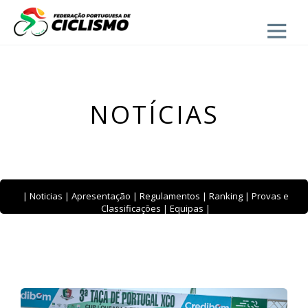
Close
- BTT
NOTÍCIAS
|
Noticias
|
Apresentação
|
Regulamentos
|
Ranking
|
Provas e
Classificações
|
Equipas
|