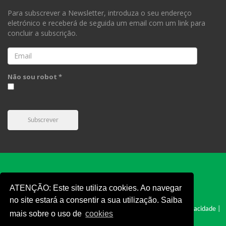
Para subscrever a Newsletter, introduza o seu endereço
eletrónico e receberá de seguida um email com um link para
concluir a subscrição.
Email
Não sou robot *
Subscrever
ATENÇÃO: Este site utiliza cookies. Ao navegar
no site estará a consentir a sua utilização. Saiba
FPC © 2019 - Todos os direitos reservados |
Cookies
|
Politica e Privacidade
|
mais sobre o uso de
cookies
Termos e Condições
|
Denúncia
|