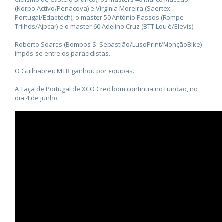
(Korpo Activo/Penacova) e Virgínia Moreira (Saertex
Portugal/Edaetech), o master 50 António Passos (Rompe
Trilhos/Ajpcar) e o master 60 Adelino Cruz (BTT Loulé/Elevis).
Roberto Soares (Bombos S. Sebastião/LusoPrint/MonçãoBike)
impôs-se entre os paraciclistas.
O Guilhabreu MTB ganhou por equipas.
A Taça de Portugal de XCO Credibom continua no Fundão, no
dia 4 de junho.