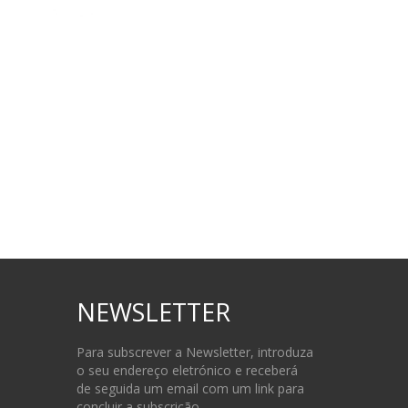
NEWSLETTER
Para subscrever a Newsletter, introduza
o seu endereço eletrónico e receberá
de seguida um email com um link para
concluir a subscrição.