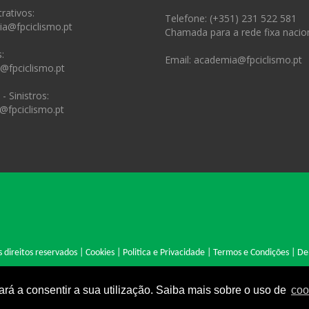
rativos:
Telefone: (+351) 231 522 581
ia@fpciclismo.pt
Chamada para a rede fixa nacio
:
Email: academia@fpciclismo.pt
s@fpciclismo.pt
- Sinistros:
@fpciclismo.pt
 direitos reservados |
Cookies
|
Politica e Privacidade
|
Termos e Condições
|
De
Site desenvolvido por: Cyclopnet - Desenvolvimento de Sites Profissionais.
ará a consentir a sua utilização. Saiba mais sobre o uso de
coo