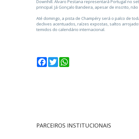
Downhill. Álvaro Pestana representará Portugal no se
principal. Já Gonçalo Bandeira, apesar de inscrito, não
Até domingo, a pista de Champéry será o palco de tod
declives acentuados, raízes expostas, saltos arrojado
temidos do calendário internacional.
Facebook
Twitter
WhatsApp
PARCEIROS INSTITUCIONAIS