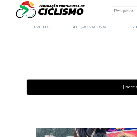
Close
- BTT
UVP-FPC
SELEÇÃO NACIONAL
EST
|
Notici