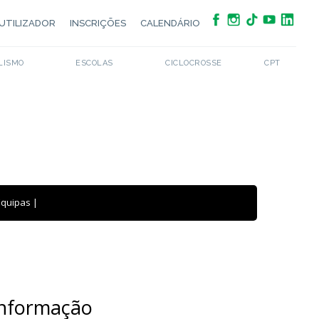
UTILIZADOR
INSCRIÇÕES
CALENDÁRIO
LISMO
ESCOLAS
CICLOCROSSE
CPT
Equipas
|
Informação