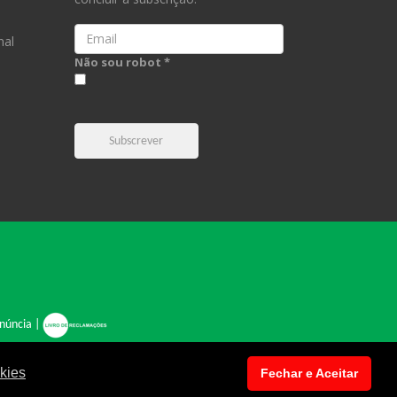
Email
nal
Não sou robot *
Subscrever
núncia
|
kies
Fechar e Aceitar