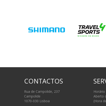
CONTACTOS
SER
Rua de Campolide, 237
Horário
Campolide
Aberto 
1070-030 Lisboa
(Hora d