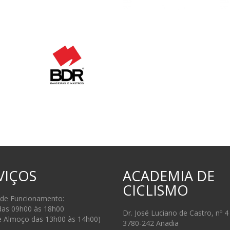
VIÇOS
ACADEMIA DE
CICLISMO
 de Funcionamento:
das 09h00 às 18h00
Dr. José Luciano de Castro, nº 4
e Almoço das 13h00 às 14h00)
3780-242 Anadia