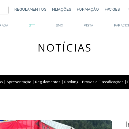
REGULAMENTOS
FILIAÇÕES
FORMAÇÃO
FPC GEST
RADA
BTT
BMX
PISTA
PARACIC
NOTÍCIAS
as
|
Apresentação
|
Regulamentos
|
Ranking
|
Provas e Classificações
|