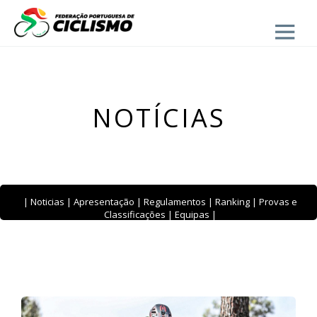
Close
- BTT
NOTÍCIAS
|
Noticias
|
Apresentação
|
Regulamentos
|
Ranking
|
Provas e
Classificações
|
Equipas
|