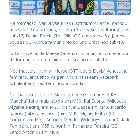
Na formação, VanDuyse Briek (Optimum Alliance) ganhou
nos sub-19 masculinos, Tai Nui (Gravity School Racing) nos
sub-17, Daniel Barcia (The Bike C.C.) nos sub-15 e James
Sousa (MCF-Xdream-Munícipio de São Brás) nos sub-13.
Sofia Figueira, da Maese Ourense, foi a única competidora
de formação no feminino, no escalão de sub-15.
Nos masters, Hannah Heyse (BTT Loulé-Elevis) venceu no
feminino, enquanto Parpan Andraina (Team Racepark
Schulenberg) não terminou a corrida.
No masculino, Rafael Machado (AD Galomar-E-BIKE
Madeira) foi o mais rápido em M30, Rui Cabrita (Wildpack
Algarve Racing) em M35, Manuel Bessa em M40, Ricardo
Soares (Bikezone Team) em M45, Miguel Pintos (CC
Coruxo) em M50, António Mendes (Wildboys-Tomar Cidade
Templária) em M55 e, por fim, Fernando Ferreira (CD
Santo António) em M60.