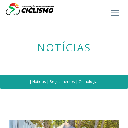
Close
- Seleção Nacional
NOTÍCIAS
|
Noticias
|
Regulamentos
|
Cronologia
|