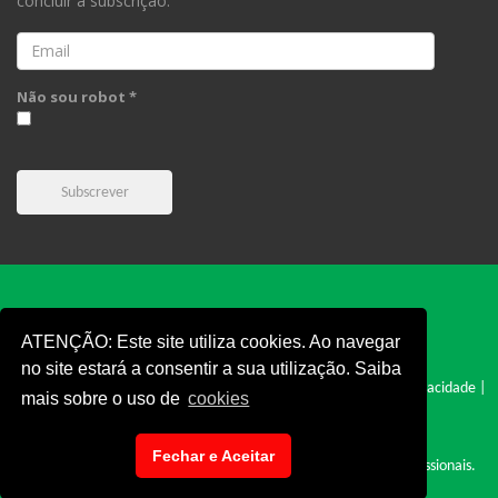
concluir a subscrição.
Email
Não sou robot *
Subscrever
ATENÇÃO: Este site utiliza cookies. Ao navegar
no site estará a consentir a sua utilização. Saiba
FPC © 2019 - Todos os direitos reservados |
Cookies
|
Politica e Privacidade
|
mais sobre o uso de
cookies
Termos e Condições
|
Denúncia
|
Fechar e Aceitar
Site desenvolvido por: Cyclopnet - Desenvolvimento de Sites Profissionais.