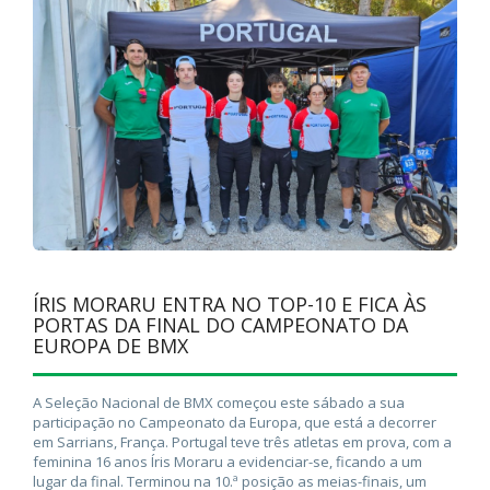
ÍRIS MORARU ENTRA NO TOP-10 E FICA ÀS
PORTAS DA FINAL DO CAMPEONATO DA
EUROPA DE BMX
A Seleção Nacional de BMX começou este sábado a sua
participação no Campeonato da Europa, que está a decorrer
em Sarrians, França. Portugal teve três atletas em prova, com a
feminina 16 anos Íris Moraru a evidenciar-se, ficando a um
lugar da final. Terminou na 10.ª posição as meias-finais, um