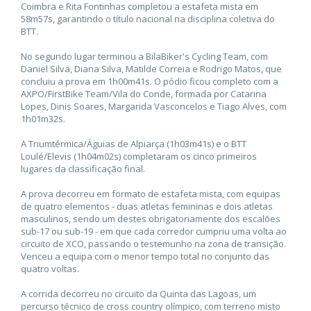
Coimbra e Rita Fontinhas completou a estafeta mista em
58m57s, garantindo o título nacional na disciplina coletiva do
BTT.
No segundo lugar terminou a BilaBiker's Cycling Team, com
Daniel Silva, Diana Silva, Matilde Correia e Rodrigo Matos, que
concluiu a prova em 1h00m41s. O pódio ficou completo com a
AXPO/FirstBike Team/Vila do Conde, formada por Catarina
Lopes, Dinis Soares, Margarida Vasconcelos e Tiago Alves, com
1h01m32s.
A Triumtérmica/Águias de Alpiarça (1h03m41s) e o BTT
Loulé/Elevis (1h04m02s) completaram os cinco primeiros
lugares da classificação final.
A prova decorreu em formato de estafeta mista, com equipas
de quatro elementos - duas atletas femininas e dois atletas
masculinos, sendo um destes obrigatoriamente dos escalões
sub-17 ou sub-19 - em que cada corredor cumpriu uma volta ao
circuito de XCO, passando o testemunho na zona de transição.
Venceu a equipa com o menor tempo total no conjunto das
quatro voltas.
A corrida decorreu no circuito da Quinta das Lagoas, um
percurso técnico de cross country olímpico, com terreno misto