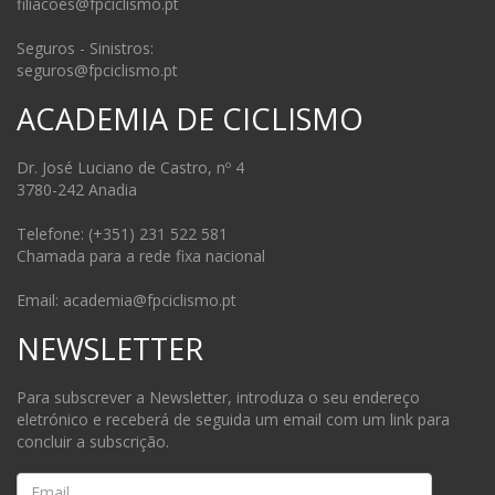
filiacoes@fpciclismo.pt
Seguros - Sinistros:
seguros@fpciclismo.pt
ACADEMIA DE CICLISMO
Dr. José Luciano de Castro, nº 4
3780-242 Anadia
Telefone: (+351) 231 522 581
Chamada para a rede fixa nacional
Email: academia@fpciclismo.pt
NEWSLETTER
Para subscrever a Newsletter, introduza o seu endereço
eletrónico e receberá de seguida um email com um link para
concluir a subscrição.
Email