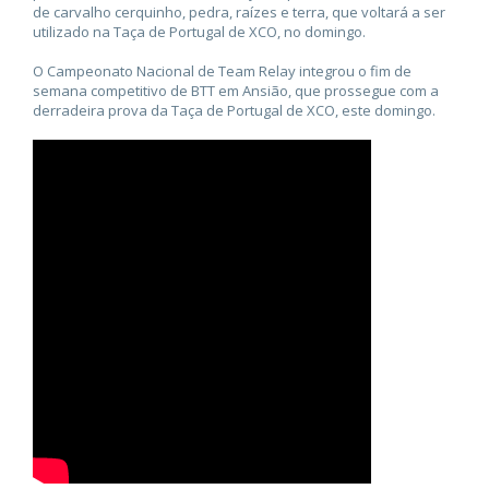
de carvalho cerquinho, pedra, raízes e terra, que voltará a ser
utilizado na Taça de Portugal de XCO, no domingo.
O Campeonato Nacional de Team Relay integrou o fim de
semana competitivo de BTT em Ansião, que prossegue com a
derradeira prova da Taça de Portugal de XCO, este domingo.