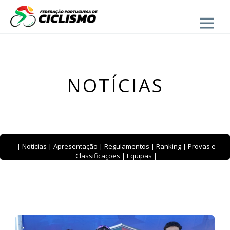
Close
- BTT
NOTÍCIAS
|
Noticias
|
Apresentação
|
Regulamentos
|
Ranking
|
Provas e
Classificações
|
Equipas
|