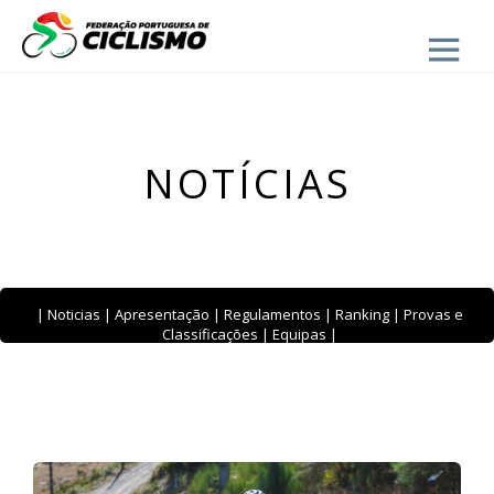
Close
- BTT
NOTÍCIAS
|
Noticias
|
Apresentação
|
Regulamentos
|
Ranking
|
Provas e
Classificações
|
Equipas
|