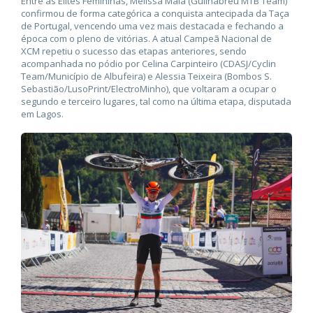
Entre as Elites Femininas, Melissa Maia (Guilhabreu MTB Team)
confirmou de forma categórica a conquista antecipada da Taça
de Portugal, vencendo uma vez mais destacada e fechando a
época com o pleno de vitórias. A atual Campeã Nacional de
XCM repetiu o sucesso das etapas anteriores, sendo
acompanhada no pódio por Celina Carpinteiro (CDASJ/Cyclin
Team/Município de Albufeira) e Alessia Teixeira (Bombos S.
Sebastião/LusoPrint/ElectroMinho), que voltaram a ocupar o
segundo e terceiro lugares, tal como na última etapa, disputada
em Lagos.