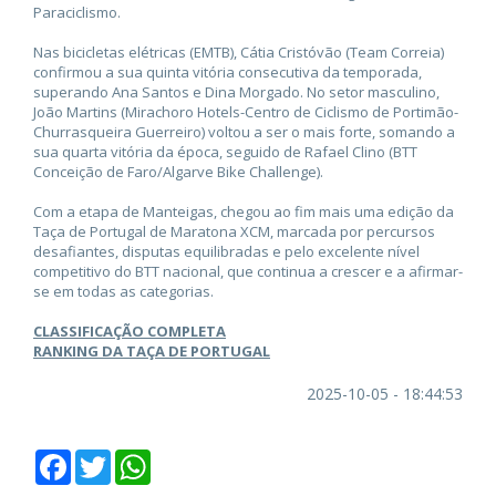
Paraciclismo.
Nas bicicletas elétricas (EMTB), Cátia Cristóvão (Team Correia)
confirmou a sua quinta vitória consecutiva da temporada,
superando Ana Santos e Dina Morgado. No setor masculino,
João Martins (Mirachoro Hotels-Centro de Ciclismo de Portimão-
Churrasqueira Guerreiro) voltou a ser o mais forte, somando a
sua quarta vitória da época, seguido de Rafael Clino (BTT
Conceição de Faro/Algarve Bike Challenge).
Com a etapa de Manteigas, chegou ao fim mais uma edição da
Taça de Portugal de Maratona XCM, marcada por percursos
desafiantes, disputas equilibradas e pelo excelente nível
competitivo do BTT nacional, que continua a crescer e a afirmar-
se em todas as categorias.
CLASSIFICAÇÃO COMPLETA
RANKING DA TAÇA DE PORTUGAL
2025-10-05 - 18:44:53
Facebook
Twitter
WhatsApp