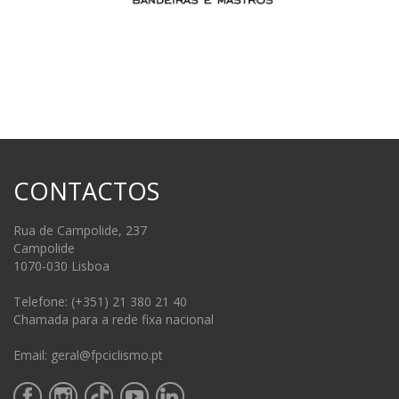
CONTACTOS
Rua de Campolide, 237
Campolide
1070-030 Lisboa
Telefone: (+351) 21 380 21 40
Chamada para a rede fixa nacional
Email: geral@fpciclismo.pt