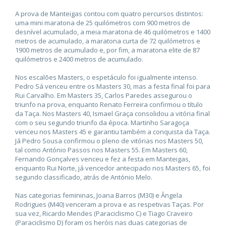
A prova de Manteigas contou com quatro percursos distintos:
uma mini maratona de 25 quilómetros com 900 metros de
desnível acumulado, a meia maratona de 46 quilómetros e 1400
metros de acumulado, a maratona curta de 72 quilómetros e
1900 metros de acumulado e, por fim, a maratona elite de 87
quilómetros e 2400 metros de acumulado.
Nos escalões Masters, o espetáculo foi igualmente intenso.
Pedro Sá venceu entre os Masters 30, mas a festa final foi para
Rui Carvalho. Em Masters 35, Carlos Paredes assegurou o
triunfo na prova, enquanto Renato Ferreira confirmou o título
da Taça. Nos Masters 40, Ismael Graça consolidou a vitória final
com o seu segundo triunfo da época. Martinho Saragoça
venceu nos Masters 45 e garantiu também a conquista da Taça.
Já Pedro Sousa confirmou o pleno de vitórias nos Masters 50,
tal como António Passos nos Masters 55. Em Masters 60,
Fernando Gonçalves venceu e fez a festa em Manteigas,
enquanto Rui Norte, já vencedor antecipado nos Masters 65, foi
segundo classificado, atrás de António Melo.
Nas categorias femininas, Joana Barros (M30) e Ângela
Rodrigues (M40) venceram a prova e as respetivas Taças. Por
sua vez, Ricardo Mendes (Paraciclismo C) e Tiago Craveiro
(Paraciclismo D) foram os heróis nas duas categorias de