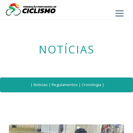
Close
- Seleção Nacional
NOTÍCIAS
|
Noticias
|
Regulamentos
|
Cronologia
|