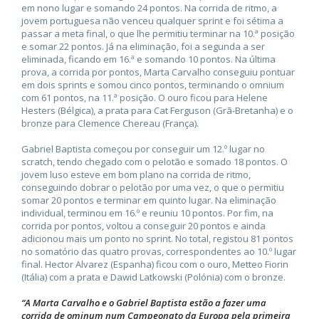
em nono lugar e somando 24 pontos. Na corrida de ritmo, a
jovem portuguesa não venceu qualquer sprint e foi sétima a
passar a meta final, o que lhe permitiu terminar na 10.ª posição
e somar 22 pontos. Já na eliminação, foi a segunda a ser
eliminada, ficando em 16.ª e somando 10 pontos. Na última
prova, a corrida por pontos, Marta Carvalho conseguiu pontuar
em dois sprints e somou cinco pontos, terminando o omnium
com 61 pontos, na 11.ª posição. O ouro ficou para Helene
Hesters (Bélgica), a prata para Cat Ferguson (Grã-Bretanha) e o
bronze para Clemence Chereau (França).
Gabriel Baptista começou por conseguir um 12.º lugar no
scratch, tendo chegado com o pelotão e somado 18 pontos. O
jovem luso esteve em bom plano na corrida de ritmo,
conseguindo dobrar o pelotão por uma vez, o que o permitiu
somar 20 pontos e terminar em quinto lugar. Na eliminação
individual, terminou em 16.º e reuniu 10 pontos. Por fim, na
corrida por pontos, voltou a conseguir 20 pontos e ainda
adicionou mais um ponto no sprint. No total, registou 81 pontos
no somatório das quatro provas, correspondentes ao 10.º lugar
final. Hector Alvarez (Espanha) ficou com o ouro, Metteo Fiorin
(Itália) com a prata e Dawid Latkowski (Polónia) com o bronze.
“A Marta Carvalho e o Gabriel Baptista estão a fazer uma
corrida de ominum num Campeonato da Europa pela primeira