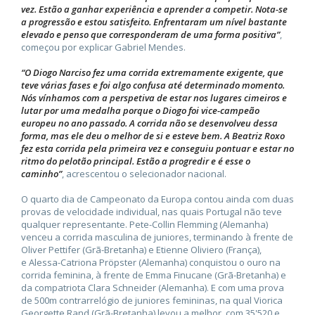
vez. Estão a ganhar experiência e aprender a competir. Nota-se
a progressão e estou satisfeito. Enfrentaram um nível bastante
elevado e penso que corresponderam de uma forma positiva”
,
começou por explicar Gabriel Mendes.
“O Diogo Narciso fez uma corrida extremamente exigente, que
teve várias fases e foi algo confusa até determinado momento.
Nós vínhamos com a perspetiva de estar nos lugares cimeiros e
lutar por uma medalha porque o Diogo foi vice-campeão
europeu no ano passado. A corrida não se desenvolveu dessa
forma, mas ele deu o melhor de si e esteve bem. A Beatriz Roxo
fez esta corrida pela primeira vez e conseguiu pontuar e estar no
ritmo do pelotão principal. Estão a progredir e é esse o
caminho”
, acrescentou o selecionador nacional.
O quarto dia de Campeonato da Europa contou ainda com duas
provas de velocidade individual, nas quais Portugal não teve
qualquer representante. Pete-Collin Flemming (Alemanha)
venceu a corrida masculina de juniores, terminando à frente de
Oliver Pettifer (Grã-Bretanha) e Etienne Oliviero (França),
e Alessa-Catriona Pröpster (Alemanha) conquistou o ouro na
corrida feminina, à frente de Emma Finucane (Grã-Bretanha) e
da compatriota Clara Schneider (Alemanha). E com uma prova
de 500m contrarrelógio de juniores femininas, na qual Viorica
Georgette Rand (Grã-Bretanha) levou a melhor, com 35'520 e