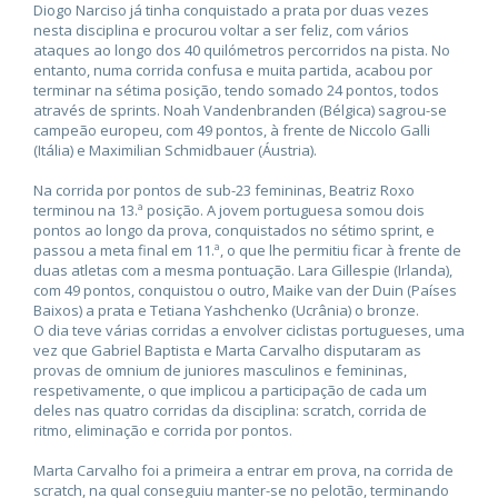
Diogo Narciso já tinha conquistado a prata por duas vezes
nesta disciplina e procurou voltar a ser feliz, com vários
ataques ao longo dos 40 quilómetros percorridos na pista. No
entanto, numa corrida confusa e muita partida, acabou por
terminar na sétima posição, tendo somado 24 pontos, todos
através de sprints. Noah Vandenbranden (Bélgica) sagrou-se
campeão europeu, com 49 pontos, à frente de Niccolo Galli
(Itália) e Maximilian Schmidbauer (Áustria).
Na corrida por pontos de sub-23 femininas, Beatriz Roxo
terminou na 13.ª posição. A jovem portuguesa somou dois
pontos ao longo da prova, conquistados no sétimo sprint, e
passou a meta final em 11.ª, o que lhe permitiu ficar à frente de
duas atletas com a mesma pontuação. Lara Gillespie (Irlanda),
com 49 pontos, conquistou o outro, Maike van der Duin (Países
Baixos) a prata e Tetiana Yashchenko (Ucrânia) o bronze.
O dia teve várias corridas a envolver ciclistas portugueses, uma
vez que Gabriel Baptista e Marta Carvalho disputaram as
provas de omnium de juniores masculinos e femininas,
respetivamente, o que implicou a participação de cada um
deles nas quatro corridas da disciplina: scratch, corrida de
ritmo, eliminação e corrida por pontos.
Marta Carvalho foi a primeira a entrar em prova, na corrida de
scratch, na qual conseguiu manter-se no pelotão, terminando