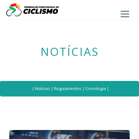
Close
- Seleção Nacional
NOTÍCIAS
|
Noticias
|
Regulamentos
|
Cronologia
|