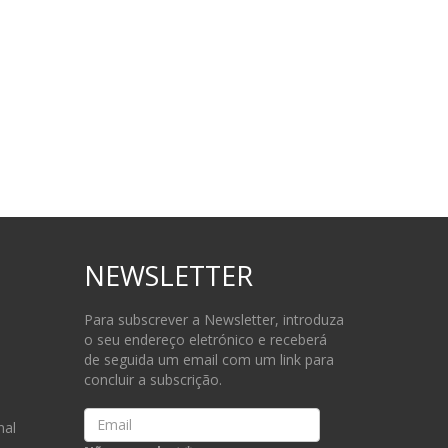
NEWSLETTER
Para subscrever a Newsletter, introduza
o seu endereço eletrónico e receberá
de seguida um email com um link para
concluir a subscrição.
Email
nal