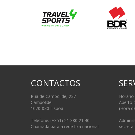
CONTACTOS
SER
Rua de Campolide, 237
Horário
Campolide
Aberto 
1070-030 Lisboa
(Hora d
Telefone: (+351) 21 380 21 40
Administ
Chamada para a rede fixa nacional
secretar