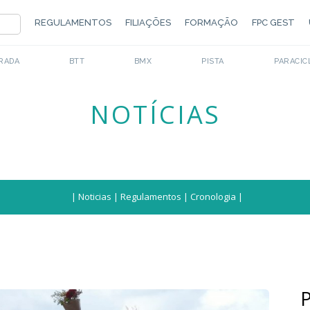
REGULAMENTOS
FILIAÇÕES
FORMAÇÃO
FPC GEST
RADA
BTT
BMX
PISTA
PARACIC
NOTÍCIAS
|
Noticias
|
Regulamentos
|
Cronologia
|
P