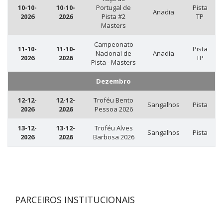
10-10-
10-10-
Portugal de
Pista
Anadia
2026
2026
Pista #2
TP
Masters
Campeonato
11-10-
11-10-
Pista
Nacional de
Anadia
2026
2026
TP
Pista - Masters
Dezembro
12-12-
12-12-
Troféu Bento
Sangalhos
Pista
2026
2026
Pessoa 2026
13-12-
13-12-
Troféu Alves
Sangalhos
Pista
2026
2026
Barbosa 2026
PARCEIROS INSTITUCIONAIS