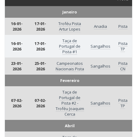
Janeiro
16-01-
17-01-
Troféu Pista
Anadia
Pista
2026
2026
Artur Lopes
Taça de
16-01-
17-01-
Pista
Portugal de
Sangalhos
2026
2026
TP
Pista #1
23-01-
25-01-
Campeonatos
Pista
Sangalhos
2026
2026
Nacionais Pista
CN
Fevereiro
Taça de
Portugal de
07-02-
07-02-
Pista
Pista #2 -
Sangalhos
2026
2026
TP
Troféu Joaquim
Cerca
Abril