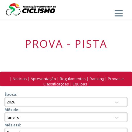
Close
PROVA - PISTA
|
Noticias
|
Apresentação
|
Regulamentos
|
Ranking
|
Provas e
Classificações
|
Equipas
|
Época:
Mês de:
Mês até: