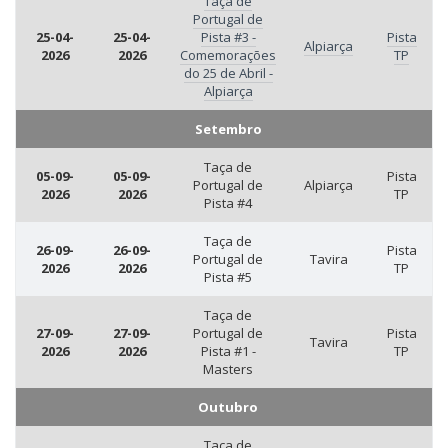
Taça de
Portugal de
25-04-
25-04-
Pista #3 -
Pista
Alpiarça
2026
2026
Comemorações
TP
do 25 de Abril -
Alpiarça
Setembro
Taça de
05-09-
05-09-
Pista
Portugal de
Alpiarça
2026
2026
TP
Pista #4
Taça de
26-09-
26-09-
Pista
Portugal de
Tavira
2026
2026
TP
Pista #5
Taça de
27-09-
27-09-
Portugal de
Pista
Tavira
2026
2026
Pista #1 -
TP
Masters
Outubro
Taça de