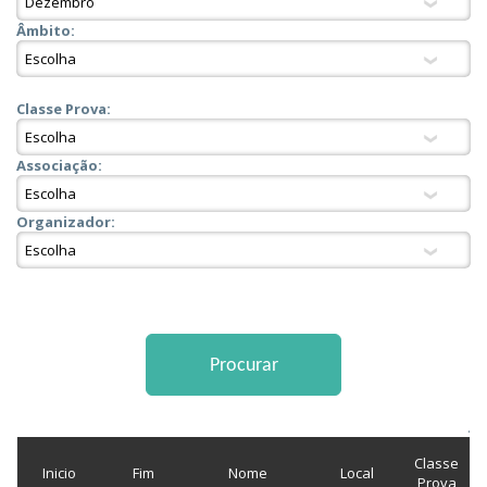
Âmbito:
Classe Prova:
Associação:
Organizador:
.
Classe
Inicio
Fim
Nome
Local
Prova