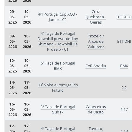
2026
2026
09-
10-
Cruz
#4 Portugal Cup XCO -
05-
05-
Quebrada -
BTT XCO
Jamor - C2
2026
2026
Oeiras
4ª Taça de Portugal
09-
10-
Prozelo /
Downhill presented by
05-
05-
Arcos de
BTT DHI
Shimano - Downhill De
2026
2026
Valdevez
Prozelo - C1
10-
10-
6ª Taça de Portugal
05-
05-
CAR Anadia
BMX
BMX
2026
2026
14-
17-
33ª Volta a Portugal do
05-
05-
2.2
Futuro
2026
2026
16-
16-
3ª Taça de Portugal
Cabeceiras
05-
05-
1.17
Sub17
de Basto
2026
2026
17-
17-
4ª Taça de Portugal
Taveiro,
05-
05-
1.18