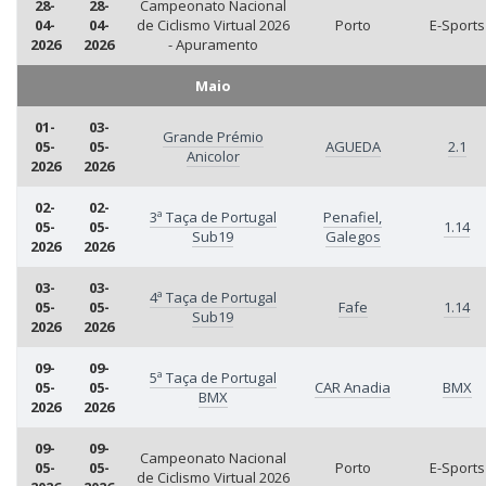
28-
28-
Campeonato Nacional
04-
04-
de Ciclismo Virtual 2026
Porto
E-Sports
2026
2026
- Apuramento
Maio
01-
03-
Grande Prémio
05-
05-
AGUEDA
2.1
Anicolor
2026
2026
02-
02-
3ª Taça de Portugal
Penafiel,
05-
05-
1.14
Sub19
Galegos
2026
2026
03-
03-
4ª Taça de Portugal
05-
05-
Fafe
1.14
Sub19
2026
2026
09-
09-
5ª Taça de Portugal
05-
05-
CAR Anadia
BMX
BMX
2026
2026
09-
09-
Campeonato Nacional
05-
05-
Porto
E-Sports
de Ciclismo Virtual 2026