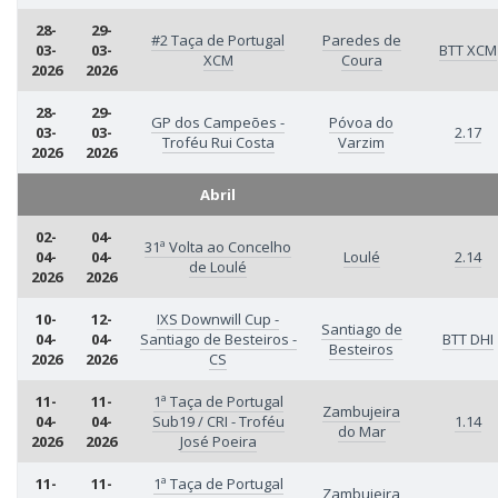
28-
29-
#2 Taça de Portugal
Paredes de
03-
03-
BTT XCM
XCM
Coura
2026
2026
28-
29-
GP dos Campeões -
Póvoa do
03-
03-
2.17
Troféu Rui Costa
Varzim
2026
2026
Abril
02-
04-
31ª Volta ao Concelho
04-
04-
Loulé
2.14
de Loulé
2026
2026
10-
12-
IXS Downwill Cup -
Santiago de
04-
04-
Santiago de Besteiros -
BTT DHI
Besteiros
2026
2026
CS
11-
11-
1ª Taça de Portugal
Zambujeira
04-
04-
Sub19 / CRI - Troféu
1.14
do Mar
2026
2026
José Poeira
11-
11-
1ª Taça de Portugal
Zambujeira