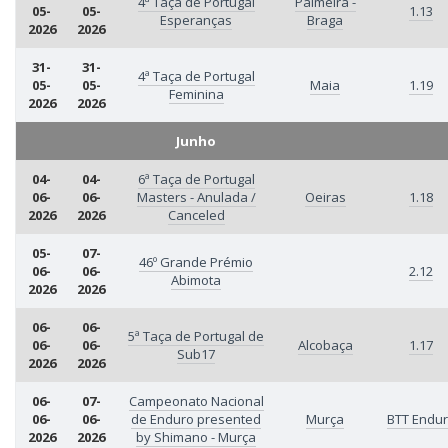
4ª Taça de Portugal
Palmeira -
05-
05-
1.13
Esperanças
Braga
2026
2026
31-
31-
4ª Taça de Portugal
05-
05-
Maia
1.19
Feminina
2026
2026
Junho
04-
04-
6ª Taça de Portugal
06-
06-
Masters - Anulada /
Oeiras
1.18
2026
2026
Canceled
05-
07-
46º Grande Prémio
06-
06-
2.12
Abimota
2026
2026
06-
06-
5ª Taça de Portugal de
06-
06-
Alcobaça
1.17
Sub17
2026
2026
06-
07-
Campeonato Nacional
06-
06-
de Enduro presented
Murça
BTT Endu
2026
2026
by Shimano - Murça