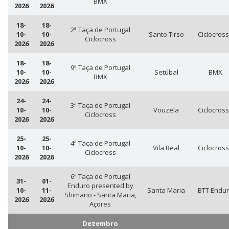
BMX
2026
2026
18-
18-
2ª Taça de Portugal
10-
10-
Santo Tirso
Ciclocros
Ciclocross
2026
2026
18-
18-
9ª Taça de Portugal
10-
10-
Setúbal
BMX
BMX
2026
2026
24-
24-
3ª Taça de Portugal
10-
10-
Vouzela
Ciclocros
Ciclocross
2026
2026
25-
25-
4ª Taça de Portugal
10-
10-
Vila Real
Ciclocros
Ciclocross
2026
2026
6ª Taça de Portugal
31-
01-
Enduro presented by
10-
11-
Santa Maria
BTT Endu
Shimano - Santa Maria,
2026
2026
Açores
Dezembro