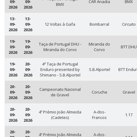
09-
09-
CAR Anadia
BMX
BMX
2026
2026
13-
13-
09-
09-
12 Voltas à Gafa
Bombarral
Circuito
2026
2026
19-
19-
Taça de Portugal DHU -
Miranda do
09-
09-
BTT DHU
Miranda do Corvo
Corvo
2026
2026
19-
20-
4ª Taça de Portugal
09-
09-
Enduro presented by
S.B.Alportel
BTT Endu
2026
2026
Shimano - S.B.Alportel
20-
20-
Campeonato Nacional
09-
09-
Coruche
Gravel
de Gravel
2026
2026
20-
20-
4º Prémio João Almeida
A-dos-
09-
09-
1.17
(Cadetes)
Francos
2026
2026
20-
20-
4º Prémio João Almeida
A-dos-