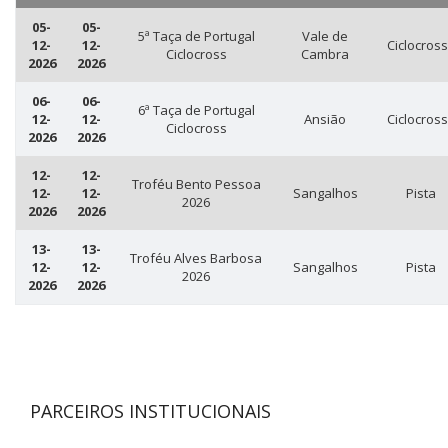
05-
05-
5ª Taça de Portugal
Vale de
12-
12-
Ciclocros
Ciclocross
Cambra
2026
2026
06-
06-
6ª Taça de Portugal
12-
12-
Ansião
Ciclocros
Ciclocross
2026
2026
12-
12-
Troféu Bento Pessoa
12-
12-
Sangalhos
Pista
2026
2026
2026
13-
13-
Troféu Alves Barbosa
12-
12-
Sangalhos
Pista
2026
2026
2026
PARCEIROS INSTITUCIONAIS