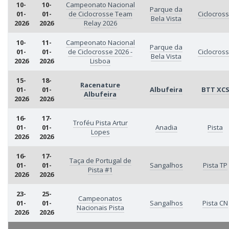
10-
10-
Campeonato Nacional
Parque da
01-
01-
de Ciclocrosse Team
Ciclocros
Bela Vista
2026
2026
Relay 2026
10-
11-
Campeonato Nacional
Parque da
01-
01-
de Ciclocrosse 2026 -
Ciclocros
Bela Vista
2026
2026
Lisboa
15-
18-
Racenature
01-
01-
Albufeira
BTT XC
Albufeira
2026
2026
16-
17-
Troféu Pista Artur
01-
01-
Anadia
Pista
Lopes
2026
2026
16-
17-
Taça de Portugal de
01-
01-
Sangalhos
Pista TP
Pista #1
2026
2026
23-
25-
Campeonatos
01-
01-
Sangalhos
Pista CN
Nacionais Pista
2026
2026