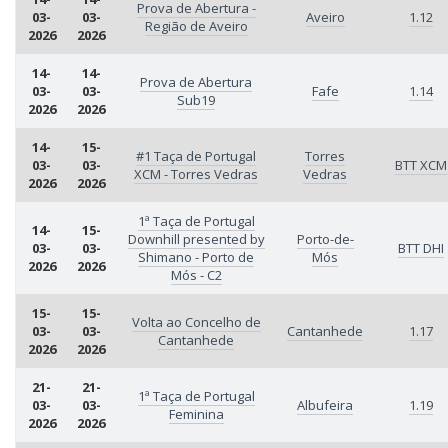
Prova de Abertura -
03-
03-
Aveiro
1.12
Região de Aveiro
2026
2026
14-
14-
Prova de Abertura
03-
03-
Fafe
1.14
Sub19
2026
2026
14-
15-
#1 Taça de Portugal
Torres
03-
03-
BTT XCM
XCM - Torres Vedras
Vedras
2026
2026
1ª Taça de Portugal
14-
15-
Downhill presented by
Porto-de-
03-
03-
BTT DHI
Shimano - Porto de
Mós
2026
2026
Mós - C2
15-
15-
Volta ao Concelho de
03-
03-
Cantanhede
1.17
Cantanhede
2026
2026
21-
21-
1ª Taça de Portugal
03-
03-
Albufeira
1.19
Feminina
2026
2026