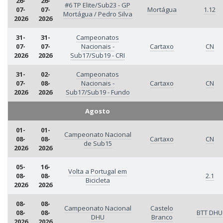
26-
26-
#6 TP Elite/Sub23 - GP
07-
07-
Mortágua
1.12
Mortágua / Pedro Silva
2026
2026
31-
31-
Campeonatos
07-
07-
Nacionais -
Cartaxo
CN
2026
2026
Sub17/Sub19 - CRI
31-
02-
Campeonatos
07-
08-
Nacionais -
Cartaxo
CN
2026
2026
Sub17/Sub19 - Fundo
Agosto
01-
01-
Campeonato Nacional
08-
08-
Cartaxo
CN
de Sub15
2026
2026
05-
16-
Volta a Portugal em
08-
08-
2.1
Bicicleta
2026
2026
08-
08-
Campeonato Nacional
Castelo
08-
08-
BTT DHU
DHU
Branco
2026
2026