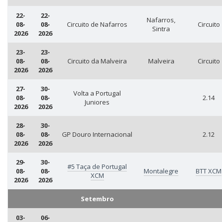
22-
22-
Nafarros,
08-
08-
Circuito de Nafarros
Circuito
Sintra
2026
2026
23-
23-
08-
08-
Circuito da Malveira
Malveira
Circuito
2026
2026
27-
30-
Volta a Portugal
08-
08-
2.14
Juniores
2026
2026
28-
30-
08-
08-
GP Douro Internacional
2.12
2026
2026
29-
30-
#5 Taça de Portugal
08-
08-
Montalegre
BTT XCM
XCM
2026
2026
Setembro
03-
06-