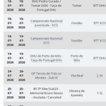
18-
18-
DHU Pedro Curado /
07-
07-
Tomar 2026 - Taça de
Tomar
BTT DHU
2026
2026
Portugal DHU
18-
18-
Campeonato Nacional
07-
07-
Fundão
BTT XCO
Juventude - XCO
2026
2026
18-
19-
Campeonato Nacional
07-
07-
Fundão
BTT XCO
XCO
2026
2026
19-
19-
DHU de Porto de Mós -
Porto de
07-
07-
BTT DHU
Taça de Portugal DHU
Mós
2026
2026
24-
26-
GP Terras de Trás os
07-
07-
Vila Real
2.14
Montes - Sub19
2026
2026
25-
25-
#5 TP Elite/Sub23 -
Oliveira de
07-
07-
Memorial Bruno Neves
1.12
Azeméis
2026
2026
- Anulada / Canceled