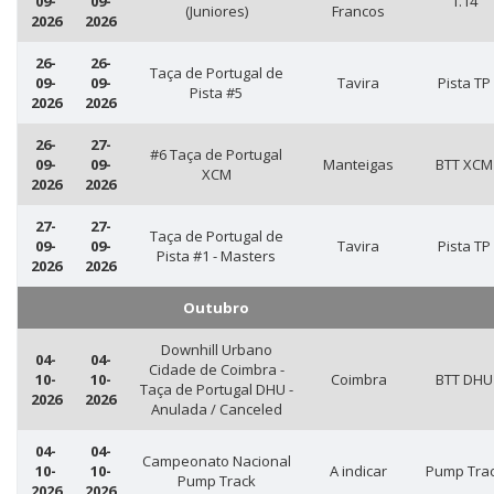
09-
09-
1.14
(Juniores)
Francos
2026
2026
26-
26-
Taça de Portugal de
09-
09-
Tavira
Pista TP
Pista #5
2026
2026
26-
27-
#6 Taça de Portugal
09-
09-
Manteigas
BTT XCM
XCM
2026
2026
27-
27-
Taça de Portugal de
09-
09-
Tavira
Pista TP
Pista #1 - Masters
2026
2026
Outubro
Downhill Urbano
04-
04-
Cidade de Coimbra -
10-
10-
Coimbra
BTT DHU
Taça de Portugal DHU -
2026
2026
Anulada / Canceled
04-
04-
Campeonato Nacional
10-
10-
A indicar
Pump Tra
Pump Track
2026
2026