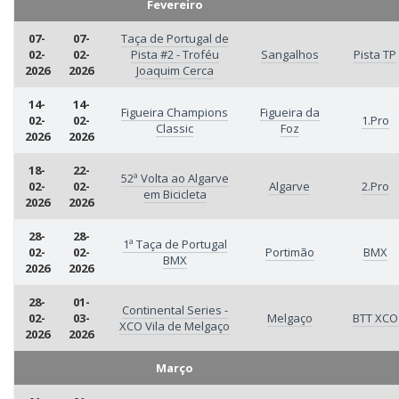
Fevereiro
07-
07-
Taça de Portugal de
02-
02-
Pista #2 - Troféu
Sangalhos
Pista TP
2026
2026
Joaquim Cerca
14-
14-
Figueira Champions
Figueira da
02-
02-
1.Pro
Classic
Foz
2026
2026
18-
22-
52ª Volta ao Algarve
02-
02-
Algarve
2.Pro
em Bicicleta
2026
2026
28-
28-
1ª Taça de Portugal
02-
02-
Portimão
BMX
BMX
2026
2026
28-
01-
Continental Series -
02-
03-
Melgaço
BTT XCO
XCO Vila de Melgaço
2026
2026
Março