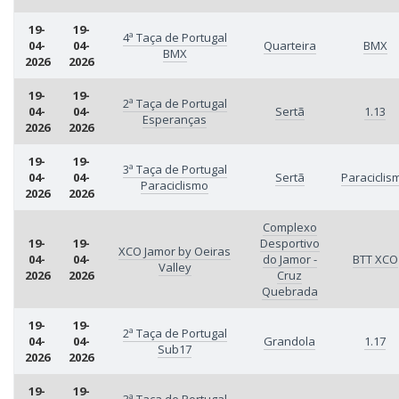
19-
19-
4ª Taça de Portugal
04-
04-
Quarteira
BMX
BMX
2026
2026
19-
19-
2ª Taça de Portugal
04-
04-
Sertã
1.13
Esperanças
2026
2026
19-
19-
3ª Taça de Portugal
04-
04-
Sertã
Paraciclis
Paraciclismo
2026
2026
Complexo
19-
19-
Desportivo
XCO Jamor by Oeiras
04-
04-
do Jamor -
BTT XCO
Valley
2026
2026
Cruz
Quebrada
19-
19-
2ª Taça de Portugal
04-
04-
Grandola
1.17
Sub17
2026
2026
19-
19-