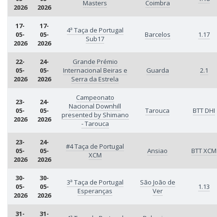
Masters
Coimbra
2026
2026
17-
17-
4ª Taça de Portugal
05-
05-
Barcelos
1.17
Sub17
2026
2026
22-
24-
Grande Prémio
05-
05-
Internacional Beiras e
Guarda
2.1
2026
2026
Serra da Estrela
Campeonato
23-
24-
Nacional Downhill
05-
05-
Tarouca
BTT DHI
presented by Shimano
2026
2026
- Tarouca
23-
24-
#4 Taça de Portugal
05-
05-
Ansiao
BTT XCM
XCM
2026
2026
30-
30-
3ª Taça de Portugal
São João de
05-
05-
1.13
Esperanças
Ver
2026
2026
31-
31-