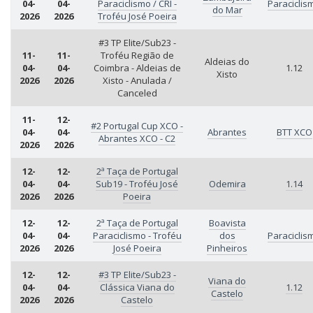
04-
04-
Paraciclismo / CRI -
Paraciclis
do Mar
2026
2026
Troféu José Poeira
#3 TP Elite/Sub23 -
11-
11-
Troféu Região de
Aldeias do
04-
04-
Coimbra - Aldeias de
1.12
Xisto
2026
2026
Xisto - Anulada /
Canceled
11-
12-
#2 Portugal Cup XCO -
04-
04-
Abrantes
BTT XCO
Abrantes XCO - C2
2026
2026
12-
12-
2ª Taça de Portugal
04-
04-
Sub19 - Troféu José
Odemira
1.14
2026
2026
Poeira
12-
12-
2ª Taça de Portugal
Boavista
04-
04-
Paraciclismo - Troféu
dos
Paraciclis
2026
2026
José Poeira
Pinheiros
12-
12-
#3 TP Elite/Sub23 -
Viana do
04-
04-
Clássica Viana do
1.12
Castelo
2026
2026
Castelo