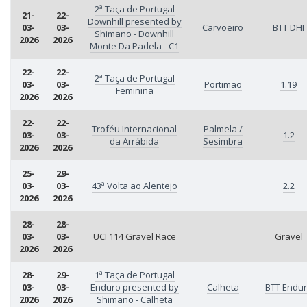
2ª Taça de Portugal
21-
22-
Downhill presented by
03-
03-
Carvoeiro
BTT DHI
Shimano - Downhill
2026
2026
Monte Da Padela - C1
22-
22-
2ª Taça de Portugal
03-
03-
Portimão
1.19
Feminina
2026
2026
22-
22-
Troféu Internacional
Palmela /
03-
03-
1.2
da Arrábida
Sesimbra
2026
2026
25-
29-
03-
03-
43ª Volta ao Alentejo
2.2
2026
2026
28-
28-
03-
03-
UCI 114 Gravel Race
Gravel
2026
2026
28-
29-
1ª Taça de Portugal
03-
03-
Enduro presented by
Calheta
BTT Endu
2026
2026
Shimano - Calheta