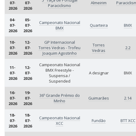
5ª Taça de Portugal
07-
07-
Almeirim
Paraciclis
Paraciclismo
2026
2026
04-
05-
Campeonato Nacional
07-
07-
Quarteira
BMX
BMX
2026
2026
10-
12-
GP Internacional
Torres
07-
07-
Torres Vedras - Trofeu
2.2
Vedras
2026
2026
Joaquim Agostinho
Campeonato Nacional
11-
12-
BMX Freestyle -
07-
07-
A designar
BMX
Suspensa /
2026
2026
Suspended
16-
19-
36º Grande Prémio do
07-
07-
Guimarães
2.14
Minho
2026
2026
18-
18-
Campeonato Nacional
07-
07-
Fundão
BTT XCC
XCC
2026
2026