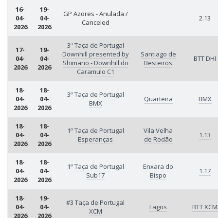
16-
19-
GP Azores - Anulada /
04-
04-
2.13
Canceled
2026
2026
3ª Taça de Portugal
17-
19-
Downhill presented by
Santiago de
04-
04-
BTT DHI
Shimano - Downhill do
Besteiros
2026
2026
Caramulo C1
18-
18-
3ª Taça de Portugal
04-
04-
Quarteira
BMX
BMX
2026
2026
18-
18-
1ª Taça de Portugal
Vila Velha
04-
04-
1.13
Esperanças
de Rodão
2026
2026
18-
18-
1ª Taça de Portugal
Enxara do
04-
04-
1.17
Sub17
Bispo
2026
2026
18-
19-
#3 Taça de Portugal
04-
04-
Lagos
BTT XCM
XCM
2026
2026