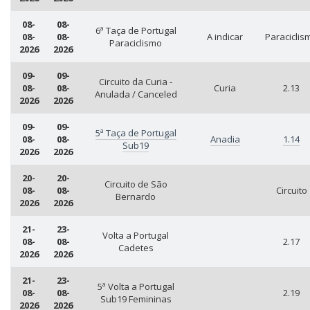
08-
08-
6ª Taça de Portugal
08-
08-
A indicar
Paraciclis
Paraciclismo
2026
2026
09-
09-
Circuito da Curia -
08-
08-
Curia
2.13
Anulada / Canceled
2026
2026
09-
09-
5ª Taça de Portugal
08-
08-
Anadia
1.14
Sub19
2026
2026
20-
20-
Circuito de São
08-
08-
Circuito
Bernardo
2026
2026
21-
23-
Volta a Portugal
08-
08-
2.17
Cadetes
2026
2026
21-
23-
5ª Volta a Portugal
08-
08-
2.19
Sub19 Femininas
2026
2026