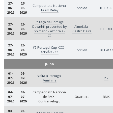
27-
27-
Campeonato Nacional
06-
06-
Ansião
BTT XCR
Team Relay
2026
2026
5ª Taça de Portugal
27-
28-
Downhill presented by
Almofala -
06-
06-
BTT DHI
Shimano - Almofala -
Castro Daire
2026
2026
C2
27-
28-
#5 Portugal Cup XCO -
06-
06-
Ansiao
BTT XCO
ANSIÃO - C1
2026
2026
Julho
01-
05-
Volta a Portugal
07-
07-
2.2
Feminina
2026
2026
04-
04-
Campeonato Nacional
07-
07-
de BMX -
Quarteira
BMX
2026
2026
Contrarrelógio
04-
04-