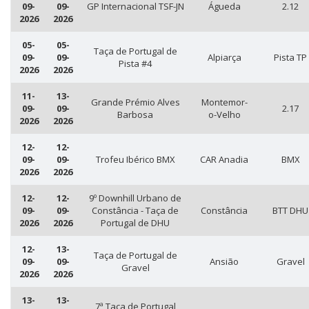
09-
09-
GP Internacional TSF-JN
Águeda
2.12
2026
2026
05-
05-
Taça de Portugal de
09-
09-
Alpiarça
Pista TP
Pista #4
2026
2026
11-
13-
Grande Prémio Alves
Montemor-
09-
09-
2.17
Barbosa
o-Velho
2026
2026
12-
12-
09-
09-
Trofeu Ibérico BMX
CAR Anadia
BMX
2026
2026
12-
12-
9º Downhill Urbano de
09-
09-
Constância - Taça de
Constância
BTT DHU
2026
2026
Portugal de DHU
12-
13-
Taça de Portugal de
09-
09-
Ansião
Gravel
Gravel
2026
2026
13-
13-
7ª Taça de Portugal