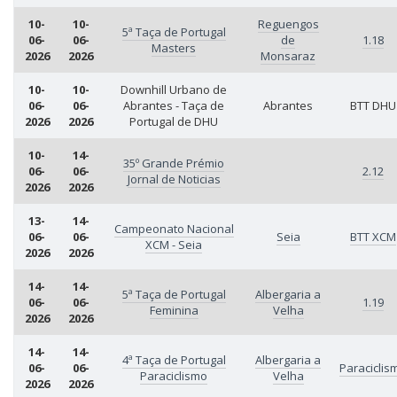
10-
10-
Reguengos
5ª Taça de Portugal
06-
06-
de
1.18
Masters
2026
2026
Monsaraz
10-
10-
Downhill Urbano de
06-
06-
Abrantes - Taça de
Abrantes
BTT DHU
2026
2026
Portugal de DHU
10-
14-
35º Grande Prémio
06-
06-
2.12
Jornal de Noticias
2026
2026
13-
14-
Campeonato Nacional
06-
06-
Seia
BTT XCM
XCM - Seia
2026
2026
14-
14-
5ª Taça de Portugal
Albergaria a
06-
06-
1.19
Feminina
Velha
2026
2026
14-
14-
4ª Taça de Portugal
Albergaria a
06-
06-
Paraciclis
Paraciclismo
Velha
2026
2026