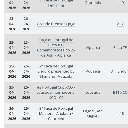
3ª Taça de Portugal
04-
04-
Grandola
1.19
Feminina
2026
2026
23-
26-
04-
04-
Grande Prémio O Jogo
2.12
2026
2026
Taça de Portugal de
25-
25-
Pista #3 -
04-
04-
Alpiarça
Pista TP
Comemorações do 25
2026
2026
de Abril - Alpiarça
25-
26-
2ª Taça de Portugal
04-
04-
Enduro presented by
Vouzela
BTT Endu
2026
2026
Shimano - Vouzela
25-
26-
#3 Portugal Cup XCO -
04-
04-
Lousada Internacional
Lousada
BTT XCO
2026
2026
XCO - C2
26-
26-
3ª Taça de Portugal
Lagoa (São
04-
04-
Masters - Anulada /
1.18
Miguel)
2026
2026
Canceled