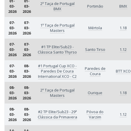
01-
01-
2ª Taça de Portugal
03-
03-
Portimão
BMX
BMX
2026
2026
07-
07-
1ª Taça de Portugal
03-
03-
Mértola
1.18
Masters
2026
2026
07-
07-
#1 TP Elite/Sub23 -
03-
03-
Santo Tirso
1.12
Clássica Santo Thyrso
2026
2026
07-
08-
#1 Portugal Cup XCO -
Paredes de
03-
03-
Paredes De Coura
BTT XCO
Coura
2026
2026
International XCO - C2
08-
08-
2ª Taça de Portugal
03-
03-
Ourique
1.18
Masters
2026
2026
08-
08-
#2 TP Elite/Sub23 - 29ª
Póvoa do
03-
03-
1.12
Clássica da Primavera
Varzim
2026
2026
14-
14-