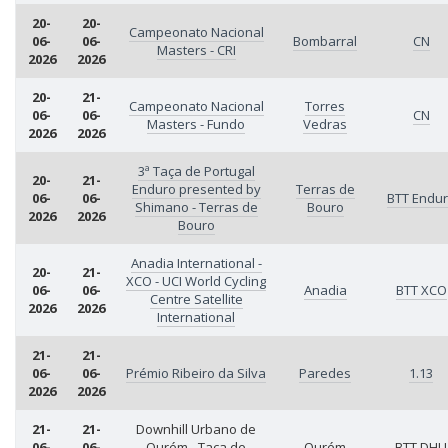
20-
20-
Campeonato Nacional
06-
06-
Bombarral
CN
Masters - CRI
2026
2026
20-
21-
Campeonato Nacional
Torres
06-
06-
CN
Masters - Fundo
Vedras
2026
2026
3ª Taça de Portugal
20-
21-
Enduro presented by
Terras de
06-
06-
BTT Endu
Shimano - Terras de
Bouro
2026
2026
Bouro
Anadia International -
20-
21-
XCO - UCI World Cycling
06-
06-
Anadia
BTT XCO
Centre Satellite
2026
2026
International
21-
21-
06-
06-
Prémio Ribeiro da Silva
Paredes
1.13
2026
2026
21-
21-
Downhill Urbano de
06-
06-
Ourém - Taça de
Ourém
BTT DHU