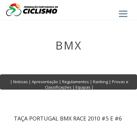
Close
BMX
|
Noticias
|
Apresentação
|
Regulamentos
|
Ranking
|
Provas e
Classificações
|
Equipas
|
TAÇA PORTUGAL BMX RACE 2010 #5 E #6