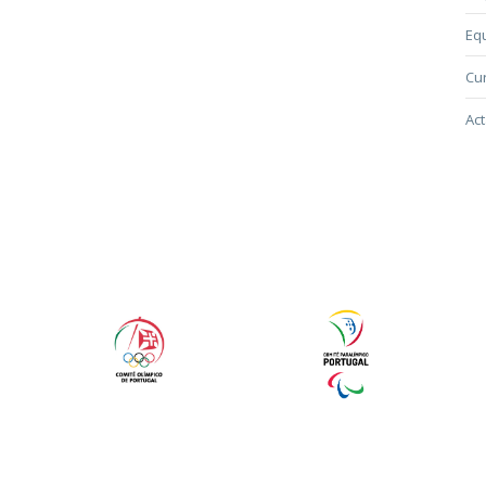
Eq
Cur
Act