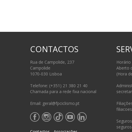
CONTACTOS
SER
Rua de Campolide, 237
Horário
Campolide
Aberto 
1070-030 Lisboa
(Hora d
Telefone: (+351) 21 380 21 40
Administ
Chamada para a rede fixa nacional
secretar
Email: geral@fpciclismo.pt
Filiações
filiacoe
Seguros 
seguros
Contactos - Associações