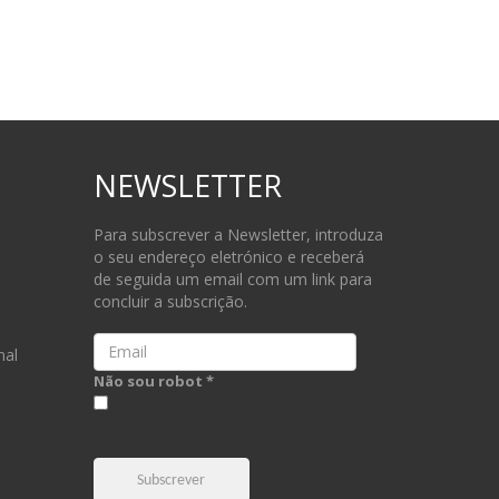
NEWSLETTER
Para subscrever a Newsletter, introduza
o seu endereço eletrónico e receberá
de seguida um email com um link para
concluir a subscrição.
Email
nal
Não sou robot *
Subscrever