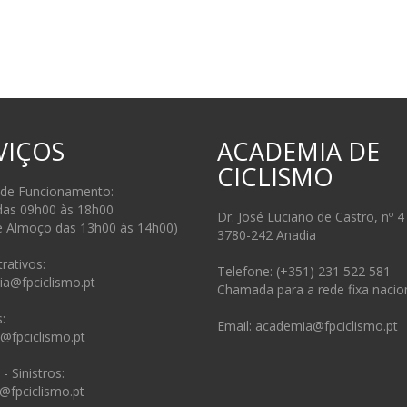
VIÇOS
ACADEMIA DE
CICLISMO
 de Funcionamento:
das 09h00 às 18h00
Dr. José Luciano de Castro, nº 4
e Almoço das 13h00 às 14h00)
3780-242 Anadia
rativos:
Telefone: (+351) 231 522 581
ia@fpciclismo.pt
Chamada para a rede fixa nacio
:
Email: academia@fpciclismo.pt
s@fpciclismo.pt
- Sinistros:
@fpciclismo.pt