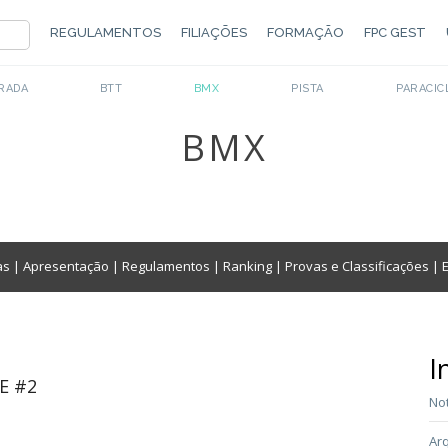
REGULAMENTOS
FILIAÇÕES
FORMAÇÃO
FPC GEST
RADA
BTT
BMX
PISTA
PARACIC
BMX
as
|
Apresentação
|
Regulamentos
|
Ranking
|
Provas e Classificações
|
I
E #2
Not
Arq