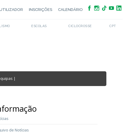
UTILIZADOR
INSCRIÇÕES
CALENDÁRIO
LISMO
ESCOLAS
CICLOCROSSE
CPT
Equipas
|
nformação
ícias
uivo de Notícias