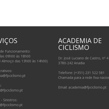
VIÇOS
ACADEMIA DE
CICLISMO
 de Funcionamento:
das 09h00 às 18h00
Dr. José Luciano de Castro, nº 4
e Almoço das 13h00 às 14h00)
3780-242 Anadia
rativos:
Telefone: (+351) 231 522 581
ia@fpciclismo.pt
Chamada para a rede fixa nacio
:
Email: academia@fpciclismo.pt
s@fpciclismo.pt
- Sinistros:
@fpciclismo.pt