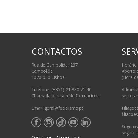
CONTACTOS
SER
Rua de Campolide, 237
Horário
Campolide
Aberto 
1070-030 Lisboa
(Hora d
Telefone: (+351) 21 380 21 40
Administ
Chamada para a rede fixa nacional
secretar
Email: geral@fpciclismo.pt
Filiações
filiacoe
Seguros 
seguros
Contactos - Associações