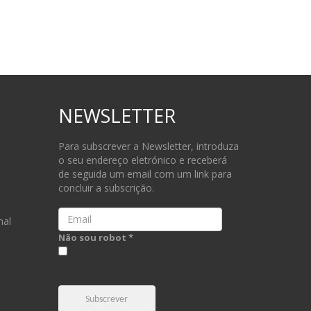
NEWSLETTER
Para subscrever a Newsletter, introduza
o seu endereço eletrónico e receberá
de seguida um email com um link para
concluir a subscrição.
Email
nal
Não sou robot *
Subscrever