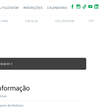
UTILIZADOR
INSCRIÇÕES
CALENDÁRIO
LISMO
ESCOLAS
CICLOCROSSE
CPT
Equipas
|
nformação
ícias
uivo de Notícias