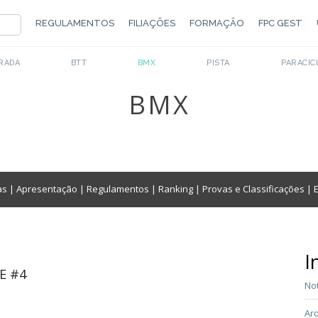
REGULAMENTOS
FILIAÇÕES
FORMAÇÃO
FPC GEST
RADA
BTT
BMX
PISTA
PARACIC
BMX
as
|
Apresentação
|
Regulamentos
|
Ranking
|
Provas e Classificações
|
I
E #4
Not
Arq