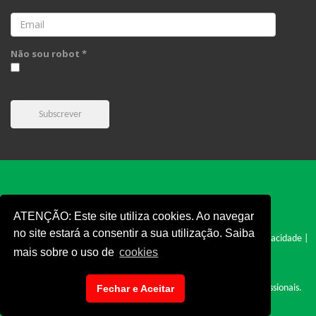
Email
Não sou robot *
Subscrever
ATENÇÃO: Este site utiliza cookies. Ao navegar
no site estará a consentir a sua utilização. Saiba
FPC © 2019 - Todos os direitos reservados |
Cookies
|
Politica e Privacidade
|
mais sobre o uso de
cookies
Termos e Condições
|
Denúncia
|
Site desenvolvido por: Cyclopnet - Desenvolvimento de Sites Profissionais.
Fechar e Aceitar