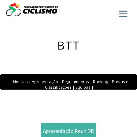
Close
BTT
|
Noticias
|
Apresentação
|
Regulamentos
|
Ranking
|
Provas e
Classificações
|
Equipas
|