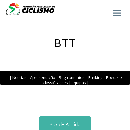
Close
BTT
|
Noticias
|
Apresentação
|
Regulamentos
|
Ranking
|
Provas e
Classificações
|
Equipas
|