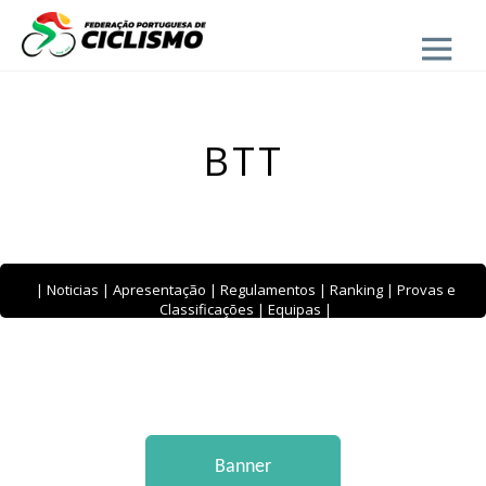
Close
BTT
|
Noticias
|
Apresentação
|
Regulamentos
|
Ranking
|
Provas e
Classificações
|
Equipas
|