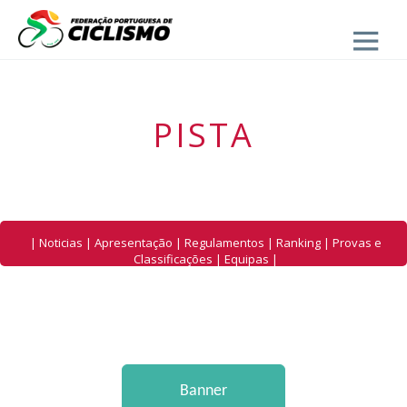
Close
PISTA
|
Noticias
|
Apresentação
|
Regulamentos
|
Ranking
|
Provas e
Classificações
|
Equipas
|