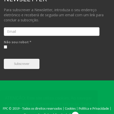
Para subscrever a Newsletter, introduza o seu endereço
eletrónico e receberá de seguida um email com um link para
concluir a subscrição.
Email
Não sou robot *
Subscrever
ATENÇÃO: Este site utiliza cookies. Ao navegar
no site estará a consentir a sua utilização. Saiba
FPC © 2019 - Todos os direitos reservados |
Cookies
|
Politica e Privacidade
|
mais sobre o uso de
cookies