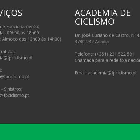
VIÇOS
ACADEMIA DE
CICLISMO
 de Funcionamento:
das 09h00 às 18h00
Dr. José Luciano de Castro, nº 4
e Almoço das 13h00 às 14h00)
3780-242 Anadia
rativos:
Telefone: (+351) 231 522 581
ia@fpciclismo.pt
Chamada para a rede fixa nacio
:
Email: academia@fpciclismo.pt
s@fpciclismo.pt
- Sinistros:
@fpciclismo.pt