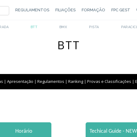
REGULAMENTOS
FILIAÇÕES
FORMAÇÃO
FPC GEST
RADA
BTT
BMX
PISTA
PARACIC
BTT
as
|
Apresentação
|
Regulamentos
|
Ranking
|
Provas e Classificações
|