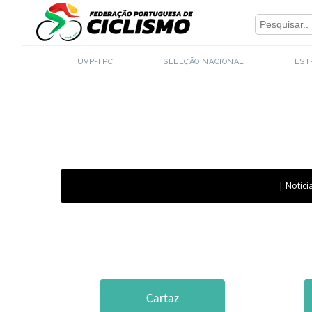
Close
UVP-FPC
SELEÇÃO NACIONAL
EST
|
Notici