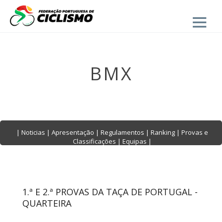
Close
BMX
|
Noticias
|
Apresentação
|
Regulamentos
|
Ranking
|
Provas e
Classificações
|
Equipas
|
1.ª E 2.ª PROVAS DA TAÇA DE PORTUGAL -
QUARTEIRA