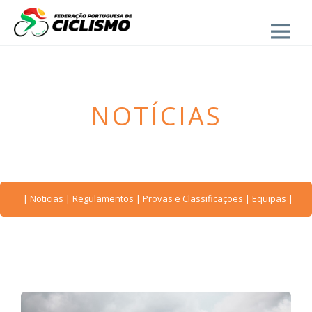
Close
- Escolas
NOTÍCIAS
|
Noticias
|
Regulamentos
|
Provas e Classificações
|
Equipas
|