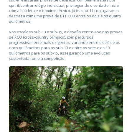
sprint/contrarrelógio individual, privilegiando o contacto inicial
com a bicicleta e o domínio técnico. Já os sub-11 conjugaram a
destreza com uma prova de BTT XCO entre os dois e os quatro
quilómetros.
Nos escalões sub-13 e sub-15, o desafio centrou-se nas provas
de XCO (cross-country olímpico), com percursos
progressivamente mais exigentes, variando entre os três e os
cinco quilómetros para os sub-13 e entre os sete e os 10
quilómetros para os sub-15, assegurando uma evolução
sustentada rumo à competição.