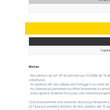
Capita
Notas:
- Nos termos do art.14º do Decreto-Lei 72/2008, de 16
coberturas
- As apólices AP são válidas em Portugal e no resto d
- As coberturas permitem escolher livremente os pres
- Inclui apólice Acidente Pessoais com cobertura/capi
(1) Exclusivamente com emissão de licença desportiva 
(2) Taxa por membro (mínimo de dois adultos até 75 an