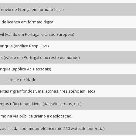
envio de licença em formato físico
 de licença em formato digital
vil (válido em Portugal e União Europeia)
anquia (apólice Resp. Civil)
s (válido em Portugal e no resto do mundo)
nquia (apólice Ac. Pessoais)
Limite de Idade
rtas (“granfondos”, maratonas, “resistências”, etc.)
ntos não competitivos (passeios, rotas, etc.)
ismo na via pública (treino e deslocação)
s assistidas por motor elétrico (até 250 watts de potência)