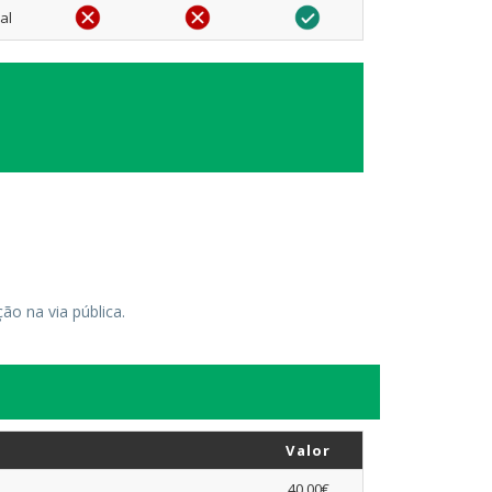
al
ão na via pública.
Valor
40,00€