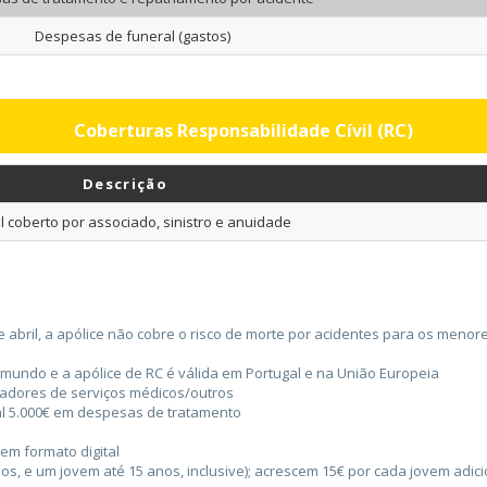
Despesas de funeral (gastos)
Coberturas Responsabilidade Cívil (RC)
Descrição
l coberto por associado, sinistro e anuidade
 de abril, a apólice não cobre o risco de morte por acidentes para os men
o mundo e a apólice de RC é válida em Portugal e na União Europeia
tadores de serviços médicos/outros
tal 5.000€ em despesas de tratamento
em formato digital
os, e um jovem até 15 anos, inclusive); acrescem 15€ por cada jovem adici