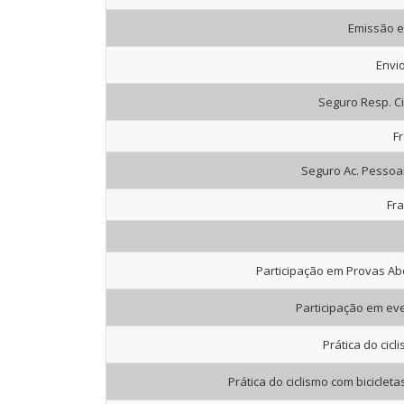
Emissão e 
Envio
Seguro Resp. Ci
Fr
Seguro Ac. Pessoai
Fra
Participação em Provas Abe
Participação em eve
Prática do cicl
Prática do ciclismo com bicicleta