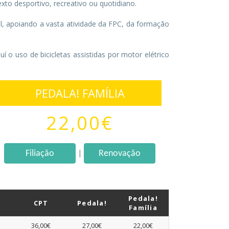
xto desportivo, recreativo ou quotidiano.
l, apoiando a vasta atividade da FPC, da formação
uí o uso de bicicletas assistidas por motor elétrico
PEDALA! FAMÍLIA
22,00€
|
Filiação
Renovação
Pedala!
CPT
Pedala!
Família
36,00€
27,00€
22,00€