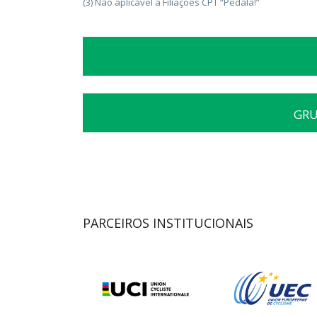
(3) Não aplicável a Filiações CPT “Pedala!”
GRU
PARCEIROS INSTITUCIONAIS