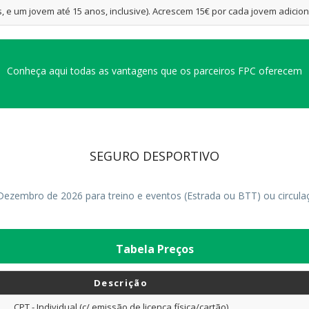
, e um jovem até 15 anos, inclusive). Acrescem 15€ por cada jovem adicion
Conheça aqui todas as vantagens que os parceiros FPC oferecem
SEGURO DESPORTIVO
Dezembro de 2026 para treino e eventos (Estrada ou BTT) ou circulaç
Tabela Preços
Descrição
CPT - Individual (c/ emissão de licença física/cartão)