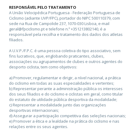
RESPONSÁVEL PELO TRATAMENTO
A União Velocipédica Portuguesa - Federação Portuguesa de
Ciclismo (adiante UVP/FPC), portador do NIPC 500110379, com
sede na Rua de Campolide 237, 1070-030 Lisboa, e-mail
geral@fpciclismo.pt e telefone n.º +351213802140, é a
responsável pela recolha e tratamento dos dados dos atletas
filiados.
A U.V.P./F.P.C. é uma pessoa coletiva do tipo associativo, sem
fins lucrativos, que, englobando praticantes, clubes,
associações ou agrupamentos de clubes e outros agentes do
desporto ciclista, tem como objetivos:
a) Promover, regulamentar e dirigir, a nível nacional, a prática
do ciclismo em todas as suas especialidades e vertentes;
b) Representar perante a administração pública os interesses
dos seus filiados e do ciclismo e ciclistas em geral, como titular
do estatuto de utilidade pública desportiva da modalidade;
c) Representar a modalidade junto das organizações
desportivas internacionais;
d) Assegurar a participação competitiva das seleções nacionais;
e) Promover a ética e a lealdade na prática do ciclismo e nas
relações entre os seus agentes.