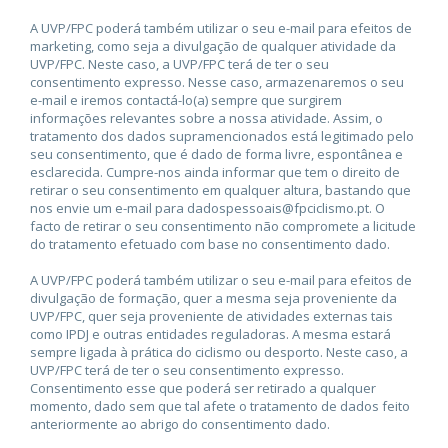
A UVP/FPC poderá também utilizar o seu e-mail para efeitos de
marketing, como seja a divulgação de qualquer atividade da
UVP/FPC. Neste caso, a UVP/FPC terá de ter o seu
consentimento expresso. Nesse caso, armazenaremos o seu
e-mail e iremos contactá-lo(a) sempre que surgirem
informações relevantes sobre a nossa atividade. Assim, o
tratamento dos dados supramencionados está legitimado pelo
seu consentimento, que é dado de forma livre, espontânea e
esclarecida. Cumpre-nos ainda informar que tem o direito de
retirar o seu consentimento em qualquer altura, bastando que
nos envie um e-mail para dadospessoais@fpciclismo.pt. O
facto de retirar o seu consentimento não compromete a licitude
do tratamento efetuado com base no consentimento dado.
A UVP/FPC poderá também utilizar o seu e-mail para efeitos de
divulgação de formação, quer a mesma seja proveniente da
UVP/FPC, quer seja proveniente de atividades externas tais
como IPDJ e outras entidades reguladoras. A mesma estará
sempre ligada à prática do ciclismo ou desporto. Neste caso, a
UVP/FPC terá de ter o seu consentimento expresso.
Consentimento esse que poderá ser retirado a qualquer
momento, dado sem que tal afete o tratamento de dados feito
anteriormente ao abrigo do consentimento dado.