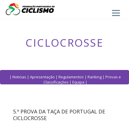
Close
CICLOCROSSE
|
Noticias
|
Apresentação
|
Regulamentos
|
Ranking
|
Provas e
Classificações
|
Equipa
|
5.ª PROVA DA TAÇA DE PORTUGAL DE
CICLOCROSSE