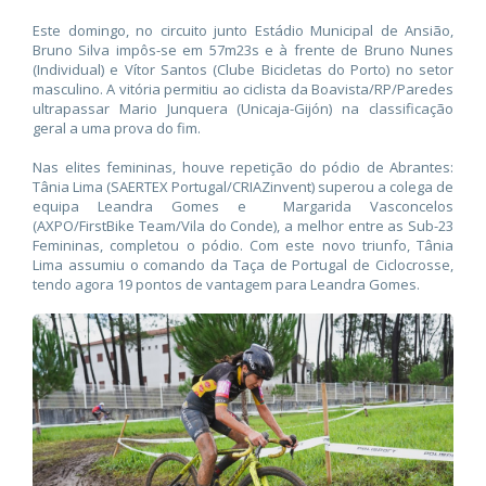
Este domingo, no circuito junto Estádio Municipal de Ansião,
Bruno Silva impôs-se em 57m23s e à frente de Bruno Nunes
(Individual) e Vítor Santos (Clube Bicicletas do Porto) no setor
masculino. A vitória permitiu ao ciclista da Boavista/RP/Paredes
ultrapassar Mario Junquera (Unicaja-Gijón) na classificação
geral a uma prova do fim.
Nas elites femininas, houve repetição do pódio de Abrantes:
Tânia Lima (SAERTEX Portugal/CRIAZinvent) superou a colega de
equipa Leandra Gomes e Margarida Vasconcelos
(AXPO/FirstBike Team/Vila do Conde), a melhor entre as Sub-23
Femininas, completou o pódio. Com este novo triunfo, Tânia
Lima assumiu o comando da Taça de Portugal de Ciclocrosse,
tendo agora 19 pontos de vantagem para Leandra Gomes.