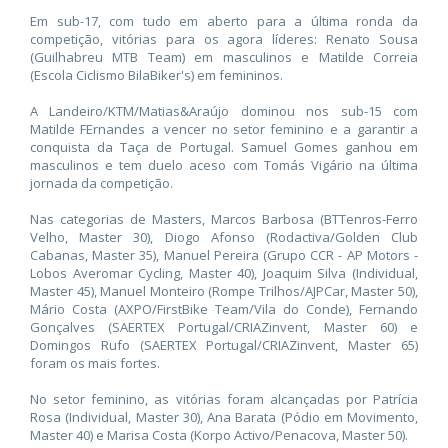
Em sub-17, com tudo em aberto para a última ronda da
competição, vitórias para os agora líderes: Renato Sousa
(Guilhabreu MTB Team) em masculinos e Matilde Correia
(Escola Ciclismo BilaBiker's) em femininos.
A Landeiro/KTM/Matias&Araújo dominou nos sub-15 com
Matilde FErnandes a vencer no setor feminino e a garantir a
conquista da Taça de Portugal. Samuel Gomes ganhou em
masculinos e tem duelo aceso com Tomás Vigário na última
jornada da competição.
Nas categorias de Masters, Marcos Barbosa (BTTenros-Ferro
Velho, Master 30), Diogo Afonso (Rodactiva/Golden Club
Cabanas, Master 35), Manuel Pereira (Grupo CCR - AP Motors -
Lobos Averomar Cycling, Master 40), Joaquim Silva (Individual,
Master 45), Manuel Monteiro (Rompe Trilhos/AJPCar, Master 50),
Mário Costa (AXPO/FirstBike Team/Vila do Conde), Fernando
Gonçalves (SAERTEX Portugal/CRIAZinvent, Master 60) e
Domingos Rufo (SAERTEX Portugal/CRIAZinvent, Master 65)
foram os mais fortes.
No setor feminino, as vitórias foram alcançadas por Patrícia
Rosa (Individual, Master 30), Ana Barata (Pódio em Movimento,
Master 40) e Marisa Costa (Korpo Activo/Penacova, Master 50).