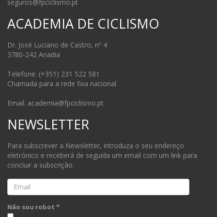
seguros@fpciclismo.pt
ACADEMIA DE CICLISMO
Dr. José Luciano de Castro, nº 4
3780-242 Anadia
Telefone: (+351) 231 522 581
Chamada para a rede fixa nacional
Email: academia@fpciclismo.pt
NEWSLETTER
Para subscrever a Newsletter, introduza o seu endereço
eletrónico e receberá de seguida um email com um link para
concluir a subscrição.
Email
Não sou robot *