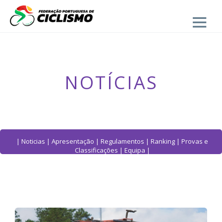
Close
- Ciclocrosse
NOTÍCIAS
|
Noticias
|
Apresentação
|
Regulamentos
|
Ranking
|
Provas e
Classificações
|
Equipa
|