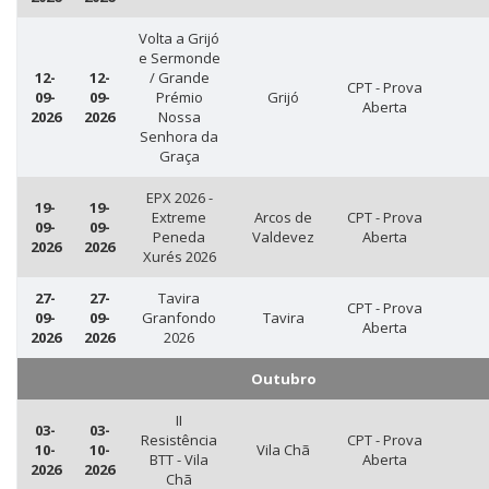
Volta a Grijó
e Sermonde
12-
12-
/ Grande
CPT - Prova
09-
09-
Prémio
Grijó
Aberta
2026
2026
Nossa
Senhora da
Graça
EPX 2026 -
19-
19-
Extreme
Arcos de
CPT - Prova
09-
09-
Peneda
Valdevez
Aberta
2026
2026
Xurés 2026
27-
27-
Tavira
CPT - Prova
09-
09-
Granfondo
Tavira
Aberta
2026
2026
2026
Outubro
II
03-
03-
Resistência
CPT - Prova
10-
10-
Vila Chã
BTT - Vila
Aberta
2026
2026
Chã