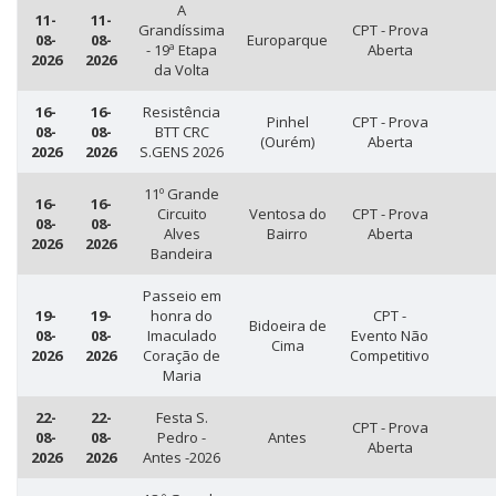
A
11-
11-
Grandíssima
CPT - Prova
08-
08-
Europarque
- 19ª Etapa
Aberta
2026
2026
da Volta
16-
16-
Resistência
Pinhel
CPT - Prova
08-
08-
BTT CRC
(Ourém)
Aberta
2026
2026
S.GENS 2026
11º Grande
16-
16-
Circuito
Ventosa do
CPT - Prova
08-
08-
Alves
Bairro
Aberta
2026
2026
Bandeira
Passeio em
19-
19-
honra do
CPT -
Bidoeira de
08-
08-
Imaculado
Evento Não
Cima
2026
2026
Coração de
Competitivo
Maria
22-
22-
Festa S.
CPT - Prova
08-
08-
Pedro -
Antes
Aberta
2026
2026
Antes -2026