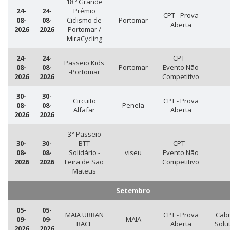
18 º Grande
24-
24-
Prémio
CPT - Prova
08-
08-
Ciclismo de
Portomar
Aberta
2026
2026
Portomar /
MiraCycling
24-
24-
CPT -
Passeio Kids
08-
08-
Portomar
Evento Não
-Portomar
2026
2026
Competitivo
30-
30-
Circuito
CPT - Prova
08-
08-
Penela
Alfafar
Aberta
2026
2026
3° Passeio
30-
30-
BTT
CPT -
08-
08-
Solidário -
viseu
Evento Não
2026
2026
Feira de São
Competitivo
Mateus
Setembro
05-
05-
MAIA URBAN
CPT - Prova
Cabr
09-
09-
MAIA
RACE
Aberta
Solu
2026
2026