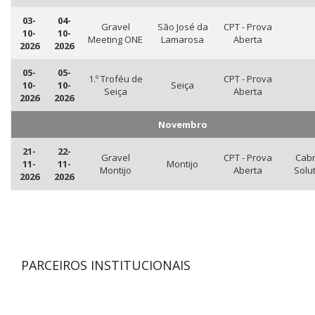
03-
04-
Gravel
São José da
CPT - Prova
10-
10-
Meeting ONE
Lamarosa
Aberta
2026
2026
05-
05-
1.º Troféu de
CPT - Prova
10-
10-
Seiça
Seiça
Aberta
2026
2026
Novembro
21-
22-
Gravel
CPT - Prova
Cabr
11-
11-
Montijo
Montijo
Aberta
Solu
2026
2026
PARCEIROS INSTITUCIONAIS