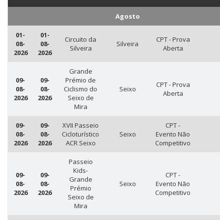
Agosto
01-
01-
Circuito da
CPT - Prova
08-
08-
Silveira
Silveira
Aberta
2026
2026
Grande
09-
09-
Prémio de
CPT - Prova
08-
08-
Ciclismo do
Seixo
Aberta
2026
2026
Seixo de
Mira
09-
09-
XVII Passeio
CPT -
08-
08-
Cicloturístico
Seixo
Evento Não
2026
2026
ACR Seixo
Competitivo
Passeio
Kids-
09-
09-
CPT -
Grande
08-
08-
Seixo
Evento Não
Prémio
2026
2026
Competitivo
Seixo de
Mira