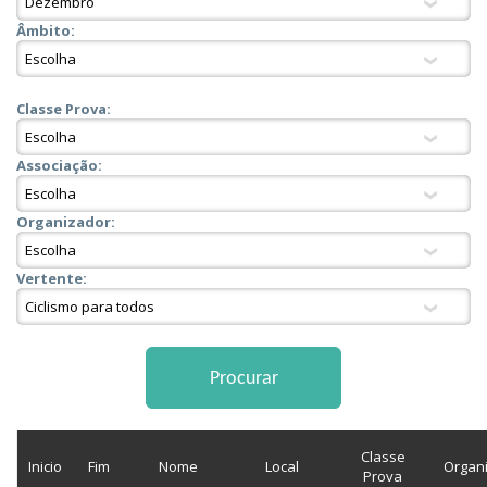
Âmbito:
Classe Prova:
Associação:
Organizador:
Vertente:
Classe
Inicio
Fim
Nome
Local
Organ
Prova