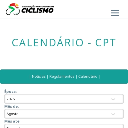
Close
CALENDÁRIO - CPT
|
Noticias
|
Regulamentos
|
Calendário
|
Época:
Mês de:
Mês até: