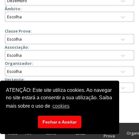
Âmbito:
Classe Prova:
Associação:
Organizador:
Vertente:
ATENÇÃO: Este site utiliza cookies. Ao navegar
no site estará a consentir a sua utilização. Saiba
mais sobre o uso de
cookies
Fechar e Aceitar
Classe
Inicio
Fim
Nome
Local
Organ
Prova