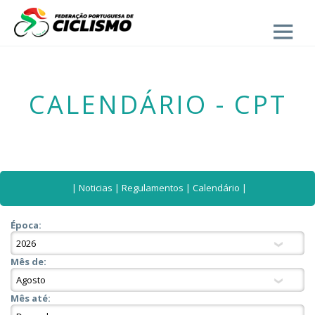
Close
CALENDÁRIO - CPT
|
Noticias
|
Regulamentos
|
Calendário
|
Época:
Mês de:
Mês até: