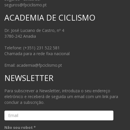
seguros@fpciclismo.pt
ACADEMIA DE CICLISMO
Dr. José Luciano de Castro, nº 4
3780-242 Anadia
Telefone: (+351) 231 522 581
Chamada para a rede fixa nacional
Email: academia@fpciclismo.pt
NEWSLETTER
Para subscrever a Newsletter, introduza o seu endereço
eletrónico e receberá de seguida um email com um link para
concluir a subscrição.
Email
Não sou robot *