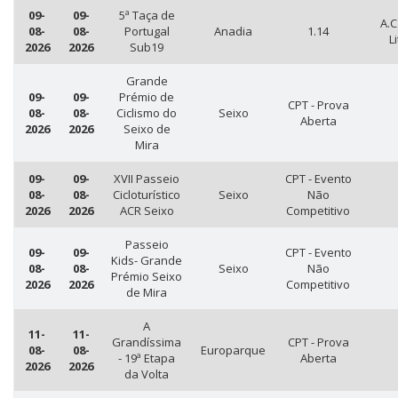
09-
09-
5ª Taça de
A.C
08-
08-
Portugal
Anadia
1.14
L
2026
2026
Sub19
Grande
09-
09-
Prémio de
CPT - Prova
08-
08-
Ciclismo do
Seixo
Aberta
2026
2026
Seixo de
Mira
09-
09-
XVII Passeio
CPT - Evento
08-
08-
Cicloturístico
Seixo
Não
2026
2026
ACR Seixo
Competitivo
Passeio
09-
09-
CPT - Evento
Kids- Grande
08-
08-
Seixo
Não
Prémio Seixo
2026
2026
Competitivo
de Mira
A
11-
11-
Grandíssima
CPT - Prova
08-
08-
Europarque
- 19ª Etapa
Aberta
2026
2026
da Volta