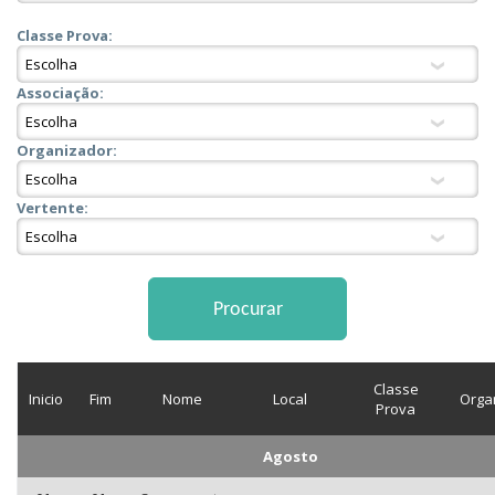
Classe Prova:
Associação:
Organizador:
Vertente:
Classe
Inicio
Fim
Nome
Local
Orga
Prova
Agosto