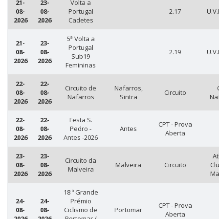
21-
23-
Volta a
08-
08-
Portugal
2.17
U.V.
2026
2026
Cadetes
5ª Volta a
21-
23-
Portugal
08-
08-
2.19
U.V.
Sub19
2026
2026
Femininas
22-
22-
Circuito de
Nafarros,
08-
08-
Circuito
Nafarros
Sintra
Na
2026
2026
22-
22-
Festa S.
CPT - Prova
08-
08-
Pedro -
Antes
Aberta
2026
2026
Antes -2026
23-
23-
At
Circuito da
08-
08-
Malveira
Circuito
Cl
Malveira
2026
2026
Ma
18 º Grande
24-
24-
Prémio
CPT - Prova
08-
08-
Ciclismo de
Portomar
Aberta
2026
2026
Portomar /