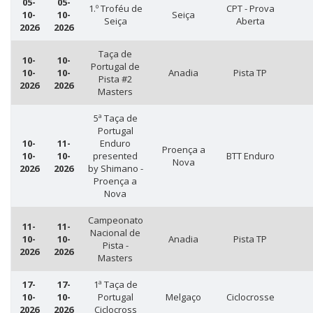
05-
05-
1.º Troféu de
CPT - Prova
10-
10-
Seiça
Seiça
Aberta
2026
2026
Taça de
10-
10-
Portugal de
10-
10-
Anadia
Pista TP
Pista #2
2026
2026
Masters
5ª Taça de
Portugal
10-
11-
Enduro
Proença a
10-
10-
presented
BTT Enduro
Nova
2026
2026
by Shimano -
Proença a
Nova
Campeonato
11-
11-
Nacional de
10-
10-
Anadia
Pista TP
Pista -
2026
2026
Masters
17-
17-
1ª Taça de
10-
10-
Portugal
Melgaço
Ciclocrosse
2026
2026
Ciclocross