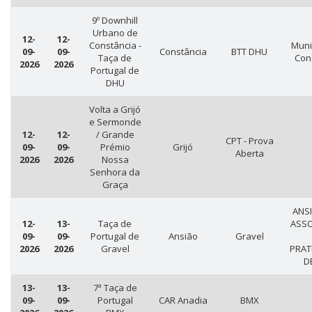
9º Downhill
Urbano de
12-
12-
Constância -
Muni
09-
09-
Constância
BTT DHU
Taça de
Con
2026
2026
Portugal de
DHU
Volta a Grijó
e Sermonde
12-
12-
/ Grande
CPT - Prova
09-
09-
Prémio
Grijó
Aberta
2026
2026
Nossa
Senhora da
Graça
ANSI
12-
13-
Taça de
ASS
09-
09-
Portugal de
Ansião
Gravel
2026
2026
Gravel
PRAT
D
13-
13-
7ª Taça de
09-
09-
Portugal
CAR Anadia
BMX