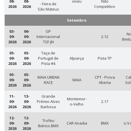
08-
08-
viseu
Não
- Feira de
2026
2026
Competitivo
São Mateus
Setembro
03-
06-
GP
No
09-
09-
Internacional
2.12
Ilimi
2026
2026
TSF-JN
05-
05-
Taça de
09-
09-
Portugal de
Alpiarça
Pista TP
2026
2026
Pista #4
05-
05-
MAIA URBAN
CPT - Prova
Ca
09-
09-
MAIA
RACE
Aberta
Sol
2026
2026
11-
13-
Grande
Montemor-
09-
09-
Prémio Alves
2.17
o-Velho
2026
2026
Barbosa
12-
12-
Trofeu
09-
09-
CAR Anadia
BMX
U.V.
Ibérico BMX
2026
2026