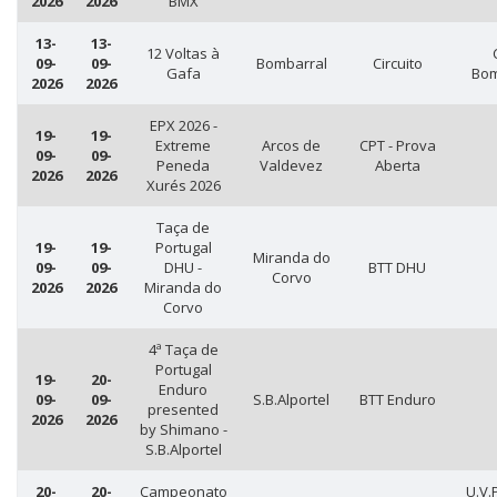
2026
2026
BMX
13-
13-
12 Voltas à
09-
09-
Bombarral
Circuito
Gafa
Bom
2026
2026
EPX 2026 -
19-
19-
Extreme
Arcos de
CPT - Prova
09-
09-
Peneda
Valdevez
Aberta
2026
2026
Xurés 2026
Taça de
19-
19-
Portugal
Miranda do
09-
09-
DHU -
BTT DHU
Corvo
2026
2026
Miranda do
Corvo
4ª Taça de
Portugal
19-
20-
Enduro
09-
09-
S.B.Alportel
BTT Enduro
presented
2026
2026
by Shimano -
S.B.Alportel
20-
20-
Campeonato
U.V.P