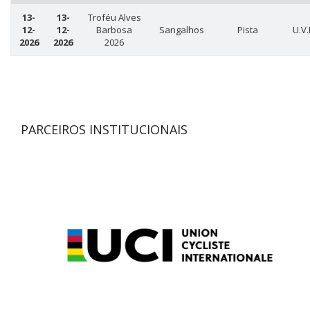
13-
13-
Troféu Alves
12-
12-
Barbosa
Sangalhos
Pista
U.V.
2026
2026
2026
PARCEIROS INSTITUCIONAIS