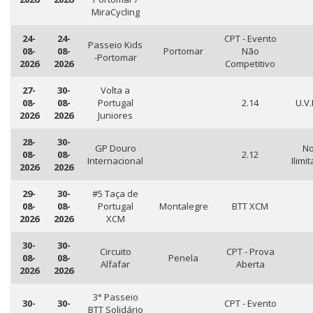
MiraCycling
24-
24-
CPT - Evento
Passeio Kids
08-
08-
Portomar
Não
-Portomar
2026
2026
Competitivo
27-
30-
Volta a
08-
08-
Portugal
2.14
U.V.
2026
2026
Juniores
28-
30-
GP Douro
No
08-
08-
2.12
Internacional
Ilimi
2026
2026
29-
30-
#5 Taça de
08-
08-
Portugal
Montalegre
BTT XCM
2026
2026
XCM
30-
30-
Circuito
CPT - Prova
08-
08-
Penela
Alfafar
Aberta
2026
2026
3° Passeio
30-
30-
CPT - Evento
BTT Solidário