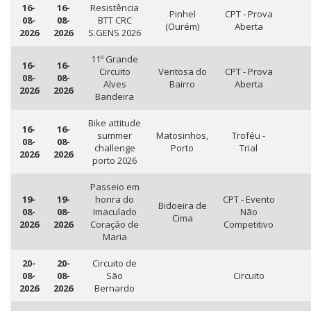
16-
16-
Resistência
Pinhel
CPT - Prova
08-
08-
BTT CRC
(Ourém)
Aberta
2026
2026
S.GENS 2026
11º Grande
16-
16-
Circuito
Ventosa do
CPT - Prova
08-
08-
Alves
Bairro
Aberta
2026
2026
Bandeira
Bike attitude
16-
16-
summer
Matosinhos,
Troféu -
08-
08-
challenge
Porto
Trial
2026
2026
porto 2026
Passeio em
19-
19-
honra do
CPT - Evento
Bidoeira de
08-
08-
Imaculado
Não
Cima
2026
2026
Coração de
Competitivo
Maria
20-
20-
Circuito de
08-
08-
São
Circuito
2026
2026
Bernardo