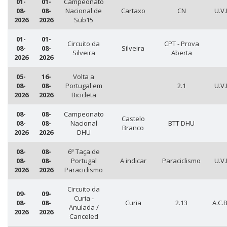
01-
01-
Campeonato
08-
08-
Nacional de
Cartaxo
CN
U.V.
2026
2026
Sub15
01-
01-
Circuito da
CPT - Prova
08-
08-
Silveira
Silveira
Aberta
2026
2026
05-
16-
Volta a
08-
08-
Portugal em
2.1
U.V.
2026
2026
Bicicleta
08-
08-
Campeonato
Castelo
08-
08-
Nacional
BTT DHU
Branco
2026
2026
DHU
08-
08-
6ª Taça de
08-
08-
Portugal
A indicar
Paraciclismo
U.V.
2026
2026
Paraciclismo
Circuito da
09-
09-
Curia -
08-
08-
Curia
2.13
A.C.B
Anulada /
2026
2026
Canceled