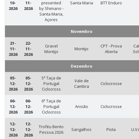
10-
11-
presented
Santa Maria
BTT Enduro
2026
2026
by Shimano -
Santa Maria,
Açores
Novembro
21-
22-
Gravel
CPT - Prova
Ca
11-
11-
Montijo
Montijo
Aberta
Sol
2026
2026
Dezembro
05-
05-
5ª Taça de
Vale de
12-
12-
Portugal
Ciclocrosse
Cambra
2026
2026
Ciclocross
06-
06-
6ª Taça de
12-
12-
Portugal
Ansião
Ciclocrosse
2026
2026
Ciclocross
12-
12-
Troféu Bento
12-
12-
Sangalhos
Pista
U.V.
Pessoa 2026
2026
2026