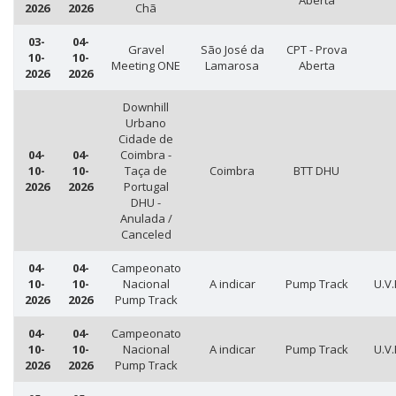
Aberta
2026
2026
Chã
03-
04-
Gravel
São José da
CPT - Prova
10-
10-
Meeting ONE
Lamarosa
Aberta
2026
2026
Downhill
Urbano
Cidade de
04-
04-
Coimbra -
10-
10-
Taça de
Coimbra
BTT DHU
2026
2026
Portugal
DHU -
Anulada /
Canceled
04-
04-
Campeonato
10-
10-
Nacional
A indicar
Pump Track
U.V.
2026
2026
Pump Track
04-
04-
Campeonato
10-
10-
Nacional
A indicar
Pump Track
U.V.
2026
2026
Pump Track