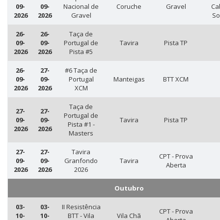
09-
09-
Nacional de
Coruche
Gravel
Ca
2026
2026
Gravel
So
26-
26-
Taça de
09-
09-
Portugal de
Tavira
Pista TP
2026
2026
Pista #5
26-
27-
#6 Taça de
09-
09-
Portugal
Manteigas
BTT XCM
2026
2026
XCM
Taça de
27-
27-
Portugal de
09-
09-
Tavira
Pista TP
Pista #1 -
2026
2026
Masters
27-
27-
Tavira
CPT - Prova
09-
09-
Granfondo
Tavira
Aberta
2026
2026
2026
Outubro
03-
03-
II Resistência
CPT - Prova
10-
10-
BTT - Vila
Vila Chã