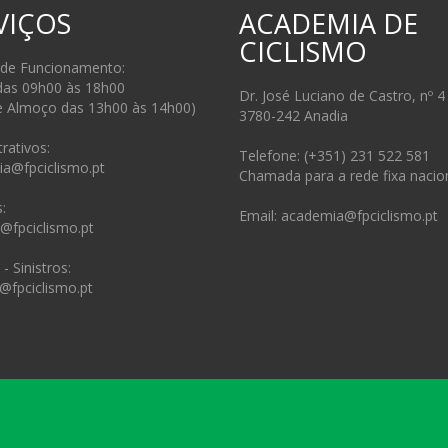
VIÇOS
ACADEMIA DE
CICLISMO
 de Funcionamento:
das 09h00 às 18h00
Dr. José Luciano de Castro, nº 4
e Almoço das 13h00 às 14h00)
3780-242 Anadia
rativos:
Telefone: (+351) 231 522 581
ia@fpciclismo.pt
Chamada para a rede fixa nacio
:
Email: academia@fpciclismo.pt
s@fpciclismo.pt
- Sinistros:
@fpciclismo.pt