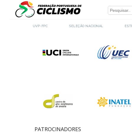
Close
PARCEIROS INSTITUCIONAIS
UVP-FPC
SELEÇÃO NACIONAL
EST
PATROCINADORES