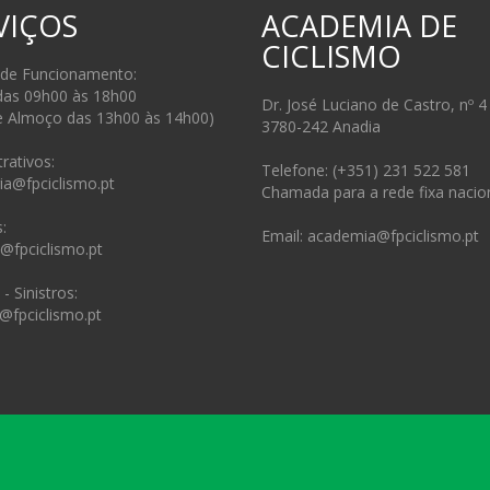
VIÇOS
ACADEMIA DE
CICLISMO
 de Funcionamento:
das 09h00 às 18h00
Dr. José Luciano de Castro, nº 4
e Almoço das 13h00 às 14h00)
3780-242 Anadia
rativos:
Telefone: (+351) 231 522 581
ia@fpciclismo.pt
Chamada para a rede fixa nacio
:
Email: academia@fpciclismo.pt
s@fpciclismo.pt
- Sinistros:
@fpciclismo.pt