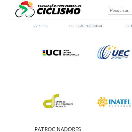
Close
PARCEIROS INSTITUCIONAIS
UVP-FPC
SELEÇÃO NACIONAL
EST
PATROCINADORES