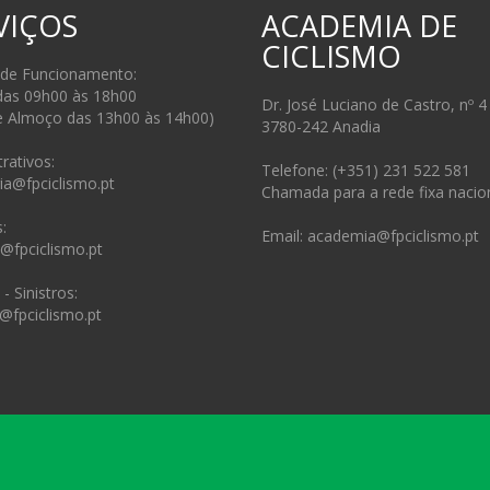
VIÇOS
ACADEMIA DE
CICLISMO
 de Funcionamento:
das 09h00 às 18h00
Dr. José Luciano de Castro, nº 4
e Almoço das 13h00 às 14h00)
3780-242 Anadia
rativos:
Telefone: (+351) 231 522 581
ia@fpciclismo.pt
Chamada para a rede fixa nacio
:
Email: academia@fpciclismo.pt
s@fpciclismo.pt
- Sinistros:
@fpciclismo.pt