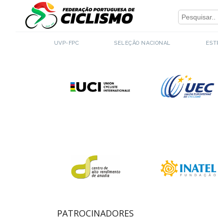
Close
PARCEIROS INSTITUCIONAIS
UVP-FPC
SELEÇÃO NACIONAL
EST
PATROCINADORES