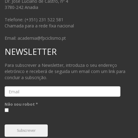
Dr. José Luciano de Castro, nº 4
3780-242 Anadia
Telefone: (+351) 231 522 581
Chamada para a rede fixa nacional
Email: academia@fpciclismo.pt
NEWSLETTER
Para subscrever a Newsletter, introduza o seu endereço
eletrónico e receberá de seguida um email com um link para
concluir a subscrição.
Email
Não sou robot *
Subscrever