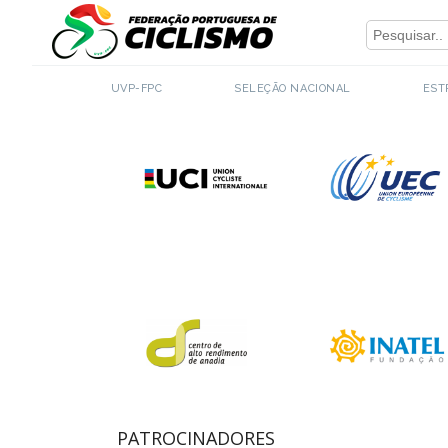
Close
PARCEIROS INSTITUCIONAIS
UVP-FPC
SELEÇÃO NACIONAL
EST
PATROCINADORES