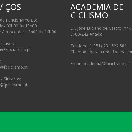
VIÇOS
ACADEMIA DE
CICLISMO
 de Funcionamento:
das 09h00 às 18h00
Dr. José Luciano de Castro, nº 4
e Almoço das 13h00 às 14h00)
3780-242 Anadia
rativos:
Telefone: (+351) 231 522 581
ia@fpciclismo.pt
Chamada para a rede fixa nacio
:
Email: academia@fpciclismo.pt
s@fpciclismo.pt
- Sinistros:
@fpciclismo.pt